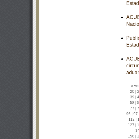
Estad
ACUER
Nacio
Publi
Estad
ACUER
circun
aduan
« Ant
20
|
39
|
58
|
77
|
96
|
97
112
|
127
|
|
1
156
|