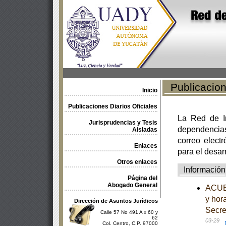
Publicacione
Inicio
Publicaciones Diarios Oficiales
La Red de In
Jurisprudencias y Tesis
dependencia
Aisladas
correo electr
Enlaces
para el desar
Otros enlaces
Información
Página del
Abogado General
ACUER
y hor
Dirección de Asuntos Jurídicos
Secre
Calle 57 No 491 A x 60 y
62
03-29
Col. Centro, C.P. 97000