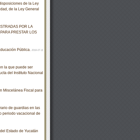
isposiciones de la Ley
idad, de la Ley General
ISTRADAS POR LA
 PARA PRESTAR LOS
ducación Pública.
2018-07-11
en la que puede ser
cta del Instituto Nacional
 Miscelánea Fiscal para
rio de guardias en las
do periodo vacacional de
o del Estado de Yucatán