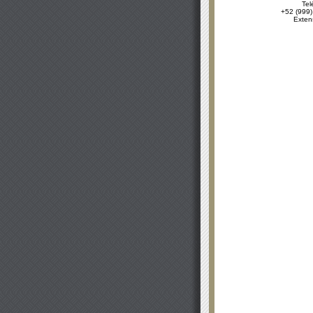
Tel
+52 (999)
Exten