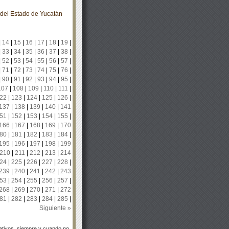
o del Estado de Yucatán
|
14
|
15
|
16
|
17
|
18
|
19
|
|
33
|
34
|
35
|
36
|
37
|
38
|
|
52
|
53
|
54
|
55
|
56
|
57
|
|
71
|
72
|
73
|
74
|
75
|
76
|
|
90
|
91
|
92
|
93
|
94
|
95
|
107
|
108
|
109
|
110
|
111
|
22
|
123
|
124
|
125
|
126
|
137
|
138
|
139
|
140
|
141
51
|
152
|
153
|
154
|
155
|
166
|
167
|
168
|
169
|
170
80
|
181
|
182
|
183
|
184
|
195
|
196
|
197
|
198
|
199
210
|
211
|
212
|
213
|
214
24
|
225
|
226
|
227
|
228
|
239
|
240
|
241
|
242
|
243
53
|
254
|
255
|
256
|
257
|
268
|
269
|
270
|
271
|
272
81
|
282
|
283
|
284
|
285
|
Siguiente »
tivos, siempre y cuando no