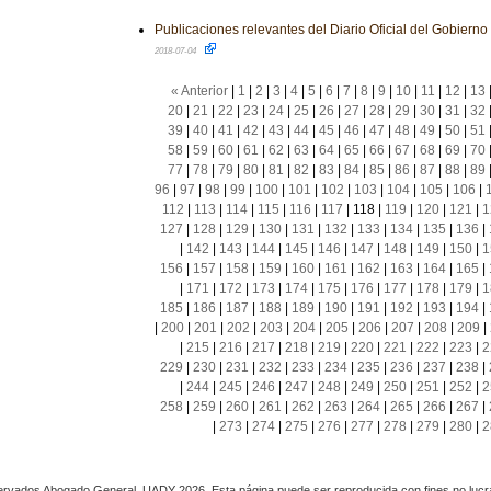
Publicaciones relevantes del Diario Oficial del Gobiern
2018-07-04
« Anterior
|
1
|
2
|
3
|
4
|
5
|
6
|
7
|
8
|
9
|
10
|
11
|
12
|
13
20
|
21
|
22
|
23
|
24
|
25
|
26
|
27
|
28
|
29
|
30
|
31
|
32
39
|
40
|
41
|
42
|
43
|
44
|
45
|
46
|
47
|
48
|
49
|
50
|
51
58
|
59
|
60
|
61
|
62
|
63
|
64
|
65
|
66
|
67
|
68
|
69
|
70
77
|
78
|
79
|
80
|
81
|
82
|
83
|
84
|
85
|
86
|
87
|
88
|
89
96
|
97
|
98
|
99
|
100
|
101
|
102
|
103
|
104
|
105
|
106
|
112
|
113
|
114
|
115
|
116
|
117
|
118
|
119
|
120
|
121
|
1
127
|
128
|
129
|
130
|
131
|
132
|
133
|
134
|
135
|
136
|
|
142
|
143
|
144
|
145
|
146
|
147
|
148
|
149
|
150
|
1
156
|
157
|
158
|
159
|
160
|
161
|
162
|
163
|
164
|
165
|
|
171
|
172
|
173
|
174
|
175
|
176
|
177
|
178
|
179
|
1
185
|
186
|
187
|
188
|
189
|
190
|
191
|
192
|
193
|
194
|
|
200
|
201
|
202
|
203
|
204
|
205
|
206
|
207
|
208
|
209
|
|
215
|
216
|
217
|
218
|
219
|
220
|
221
|
222
|
223
|
2
229
|
230
|
231
|
232
|
233
|
234
|
235
|
236
|
237
|
238
|
|
244
|
245
|
246
|
247
|
248
|
249
|
250
|
251
|
252
|
2
258
|
259
|
260
|
261
|
262
|
263
|
264
|
265
|
266
|
267
|
|
273
|
274
|
275
|
276
|
277
|
278
|
279
|
280
|
2
rvados Abogado General, UADY 2026. Esta página puede ser reproducida con fines no lucra