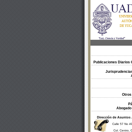
Publicaciones Diarios O
Jurisprudencias
Otros
Pá
Abogado 
Dirección de Asuntos 
Calle 57 No 49
Col. Centro, 