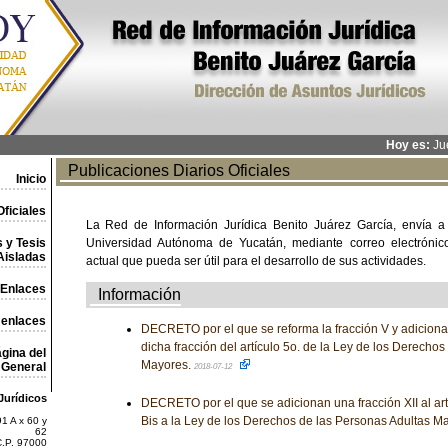
Hoy es:
Jue
Publicaciones Diarios Oficiales
Inicio
ficiales
La Red de Información Jurídica Benito Juárez García, envía a
 y Tesis
Universidad Autónoma de Yucatán, mediante correo electrónico,
Aisladas
actual que pueda ser útil para el desarrollo de sus actividades.
Enlaces
Información
 enlaces
DECRETO por el que se reforma la fracción V y adiciona
dicha fracción del artículo 5o. de la Ley de los Derecho
gina del
Mayores.
General
2018-07-12
Jurídicos
DECRETO por el que se adicionan una fracción XII al artíc
Bis a la Ley de los Derechos de las Personas Adultas M
1 A x 60 y
62
C.P. 97000