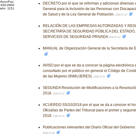
éfono/Fax:
DECRETO por el que se reforman y adicionan diversas d
 930-0900
sión: 1151
General para la Inclusión de las Personas con Discapac
de Salud y de la Ley General de Población.
2018-07-12
RELACIÓN DE LAS EMPRESAS AUTORIZADAS Y REG
SECRETARÍA DE SEGURIDAD PÚBLICA DEL ESTADO,
SERVICIOS DE SEGURIDAD PRIVADA
2018-07-12
MANUAL de Organización General de la Secretaría de E
AVISO por el que se da a conocer la página electrónica 
consultado por el público en general el Código de Condu
de las Mujeres (INMUJERES).
2018-07-11
SEGUNDA Resolución de Modificaciones a la Resolución
2018.
2018-07-11
ACUERDO SS/10/2018 por el que se da a conocer el hora
Oficialías de Partes del Tribunal para el primer y segun
2018.
2018-07-11
Publicaciones relevantes del Diario Oficial del Gobiern
2018-07-04