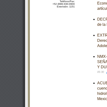
Teléfono/Fax:
Econó
+52 (999) 930-0900
Extensión: 1151
artíc
DECRE
de la
EXTRA
Derec
Adole
NMX-
SEÑA
Y DU
05-30
ACUER
cuenc
hidro
Mexi