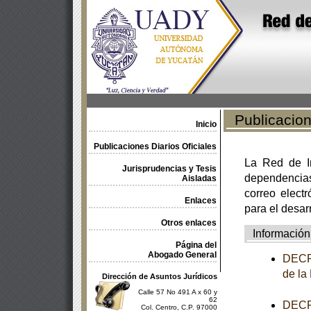
Publicacione
Inicio
Publicaciones Diarios Oficiales
La Red de In
Jurisprudencias y Tesis
dependencia
Aisladas
correo electr
Enlaces
para el desar
Otros enlaces
Información
Página del
Abogado General
DECRE
de la
Dirección de Asuntos Jurídicos
Calle 57 No 491 A x 60 y
62
DECRE
Col. Centro, C.P. 97000