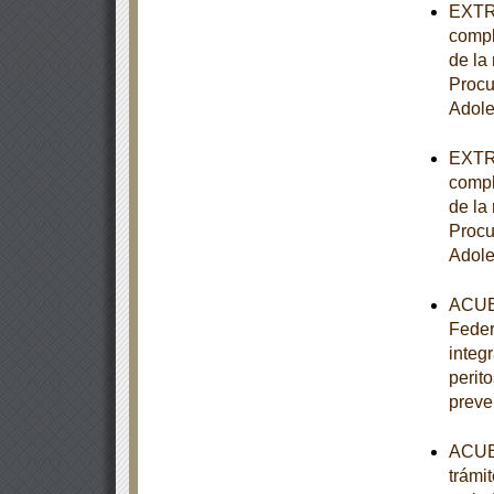
EXTRA
compl
de la 
Procu
Adole
EXTRA
compl
de la 
Procu
Adole
ACUER
Feder
integ
perito
preve
ACUER
trámi