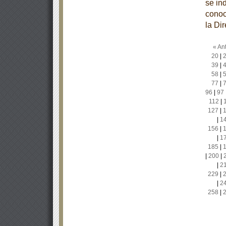
se in
conoc
la Di
« Ant
20
|
39
|
58
|
77
|
96
|
97
112
|
127
|
|
1
156
|
|
1
185
|
|
200
|
|
2
229
|
|
2
258
|