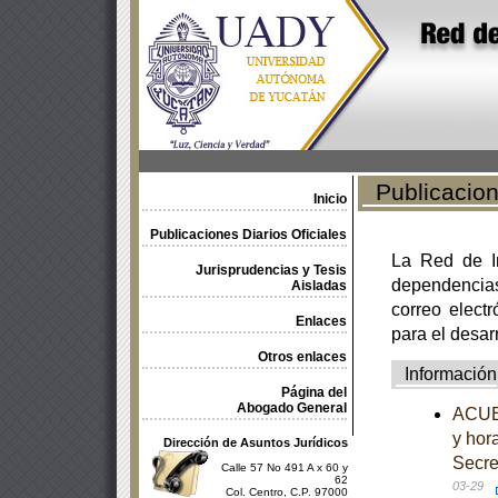
Publicacione
Inicio
Publicaciones Diarios Oficiales
La Red de In
Jurisprudencias y Tesis
dependencia
Aisladas
correo electr
Enlaces
para el desar
Otros enlaces
Información
Página del
Abogado General
ACUER
y hor
Dirección de Asuntos Jurídicos
Secre
Calle 57 No 491 A x 60 y
62
03-29
Col. Centro, C.P. 97000