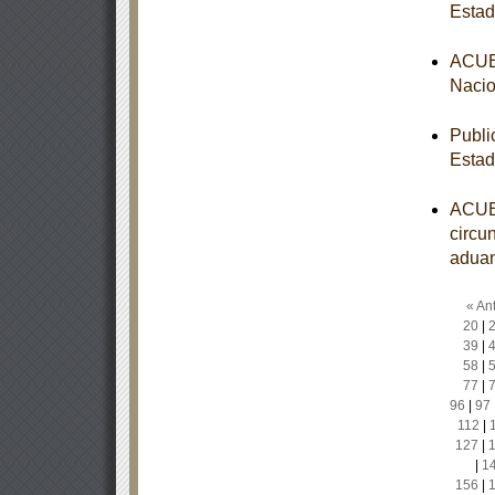
Estad
ACUER
Nacio
Publi
Estad
ACUER
circun
aduan
« Ant
20
|
39
|
58
|
77
|
96
|
97
112
|
127
|
|
1
156
|