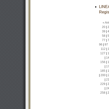
LINEA
Regis
« Ant
20
|
39
|
58
|
77
|
96
|
97
112
|
127
|
|
1
156
|
|
1
185
|
|
200
|
|
2
229
|
|
2
258
|