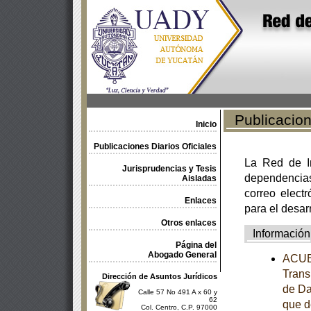
Publicacione
Inicio
Publicaciones Diarios Oficiales
La Red de In
Jurisprudencias y Tesis
dependencia
Aisladas
correo electr
Enlaces
para el desar
Otros enlaces
Información
Página del
Abogado General
ACUER
Trans
Dirección de Asuntos Jurídicos
de Da
Calle 57 No 491 A x 60 y
62
que d
Col. Centro, C.P. 97000