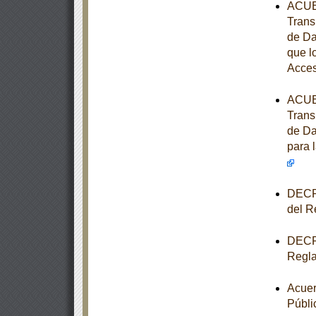
ACUER
Trans
de Da
que l
Acces
ACUER
Trans
de Da
para 
DECRE
del R
DECRE
Regla
Acuer
Públi