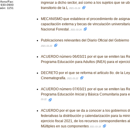
éfono/Fax:
ingresar a dicho sector, así como a los sujetos que se u
 930-0900
transitorio de la L
sión: 1151
2021-03-24
MECANISMO que establece el procedimiento de asigna
capacitación externa y becas de vinculación universitari
Nacional Forestal.
2021-03-24
Publicaciones relevantes del Diario Oficial del Gobiern
2021-03-23
ACUERDO número 06/03/21 por el que se emiten las Re
Programa Educación para Adultos (INEA) para el ejercici
DECRETO por el que se reforma el artículo 8o. de la Ley
Cinematografía.
2021-03-22
ACUERDO número 07/03/21 por el que se emiten las Re
Programa Educación Inicial y Básica Comunitaria para el 
03-22
ACUERDO por el que se da a conocer a los gobiernos d
federativas la distribución y calendarización para la mini
ejercicio fiscal 2021, de los recursos correspondientes 
Múltiples en sus componentes
2021-03-18