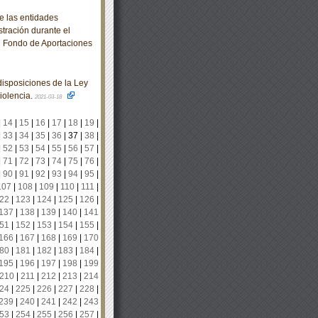
e las entidades
stración durante el
al Fondo de Aportaciones
isposiciones de la Ley
iolencia.
2021-03-18
|
14
|
15
|
16
|
17
|
18
|
19
|
|
33
|
34
|
35
|
36
|
37
|
38
|
|
52
|
53
|
54
|
55
|
56
|
57
|
|
71
|
72
|
73
|
74
|
75
|
76
|
|
90
|
91
|
92
|
93
|
94
|
95
|
107
|
108
|
109
|
110
|
111
|
22
|
123
|
124
|
125
|
126
|
137
|
138
|
139
|
140
|
141
51
|
152
|
153
|
154
|
155
|
166
|
167
|
168
|
169
|
170
80
|
181
|
182
|
183
|
184
|
195
|
196
|
197
|
198
|
199
210
|
211
|
212
|
213
|
214
24
|
225
|
226
|
227
|
228
|
239
|
240
|
241
|
242
|
243
53
|
254
|
255
|
256
|
257
|