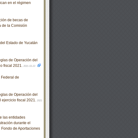
bican en el régimen
ción de becas de
a de la Comisión
o del Estado de Yucatán
glas de Operación del
o fiscal 2021.
2021-03-23
 Federal de
glas de Operación del
ejercicio fiscal 2021.
2021-
e las entidades
stración durante el
al Fondo de Aportaciones