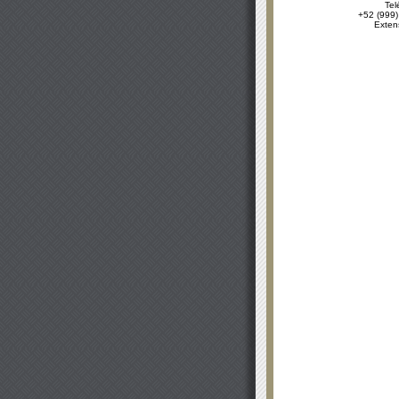
Tel
+52 (999)
Exten