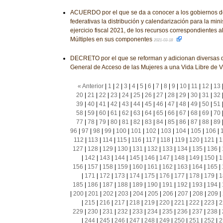
ACUERDO por el que se da a conocer a los gobiernos d
federativas la distribución y calendarización para la mini
ejercicio fiscal 2021, de los recursos correspondientes 
Múltiples en sus componentes
2021-03-18
DECRETO por el que se reforman y adicionan diversas d
General de Acceso de las Mujeres a una Vida Libre de V
« Anterior
|
1
|
2
|
3
|
4
|
5
|
6
|
7
|
8
|
9
|
10
|
11
|
12
|
13
20
|
21
|
22
|
23
|
24
|
25
|
26
|
27
|
28
|
29
|
30
|
31
|
32
39
|
40
|
41
|
42
|
43
|
44
|
45
|
46
|
47
|
48
|
49
|
50
|
51
58
|
59
|
60
|
61
|
62
|
63
|
64
|
65
|
66
|
67
|
68
|
69
|
70
77
|
78
|
79
|
80
|
81
|
82
|
83
|
84
|
85
|
86
|
87
|
88
|
89
96
|
97
|
98
|
99
|
100
|
101
|
102
|
103
|
104
|
105
|
106
|
112
|
113
|
114
|
115
|
116
|
117
|
118
|
119
|
120
|
121
|
1
127
|
128
|
129
|
130
|
131
|
132
|
133
|
134
|
135
|
136
|
|
142
|
143
|
144
|
145
|
146
|
147
|
148
|
149
|
150
|
1
156
|
157
|
158
|
159
|
160
|
161
|
162
|
163
|
164
|
165
|
|
171
|
172
|
173
|
174
|
175
|
176
|
177
|
178
|
179
|
1
185
|
186
|
187
|
188
|
189
|
190
|
191
|
192
|
193
|
194
|
|
200
|
201
|
202
|
203
|
204
|
205
|
206
|
207
|
208
|
209
|
|
215
|
216
|
217
|
218
|
219
|
220
|
221
|
222
|
223
|
2
229
|
230
|
231
|
232
|
233
|
234
|
235
|
236
|
237
|
238
|
|
244
|
245
|
246
|
247
|
248
|
249
|
250
|
251
|
252
|
2