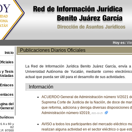
Hoy es:
Vie
Publicaciones Diarios Oficiales
Inicio
ficiales
La Red de Información Jurídica Benito Juárez García, envía a
 y Tesis
Universidad Autónoma de Yucatán, mediante correo electrónico,
Aisladas
actual que pueda ser útil para el desarrollo de sus actividades.
Enlaces
Información
 enlaces
ACUERDO General de Administración número V/2021 del
Suprema Corte de Justicia de la Nación, de doce de marz
gina del
que reforma, adiciona y deroga diversas disposiciones 
General
Administración número I/2019,
2021-03-25
Jurídicos
AVISO a todos los participantes del mercado eléctrico ma
1 A x 60 y
62
realizan alguna actividad en el sector eléctrico o que es
C.P. 97000