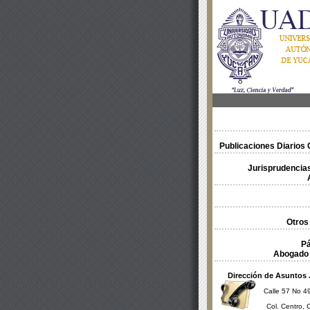
Publicaciones Diarios O
Jurisprudencias
Otros
Pá
Abogado 
Dirección de Asuntos 
Calle 57 No 49
Col. Centro, 