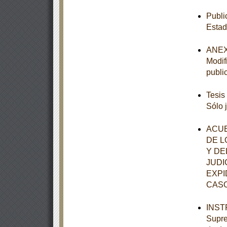
Publi
Estad
ANEXO
Modif
publi
Tesis
Sólo 
ACUE
DE L
Y DE
JUDI
EXPI
CASO
INSTR
Supre