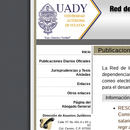
Publicacione
Inicio
Publicaciones Diarios Oficiales
La Red de In
Jurisprudencias y Tesis
dependencia
Aisladas
correo electr
Enlaces
para el desar
Otros enlaces
Información
Página del
Abogado General
RESOL
Comis
Dirección de Asuntos Jurídicos
salar
Calle 57 No 491 A x 60 y
62
regir 
Col. Centro, C.P. 97000