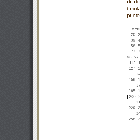
de dos
treint
punto
« Ant
20
|
39
|
58
|
77
|
96
|
97
112
|
127
|
|
1
156
|
|
1
185
|
|
200
|
|
2
229
|
|
2
258
|