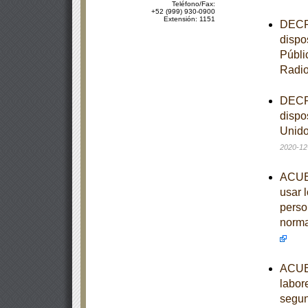
Teléfono/Fax:
+52 (999) 930-0900
Extensión: 1151
DECRE
dispo
Públi
Radi
DECRE
dispo
Unido
2020-12
ACUER
usar 
perso
norma
ACUER
labor
segun