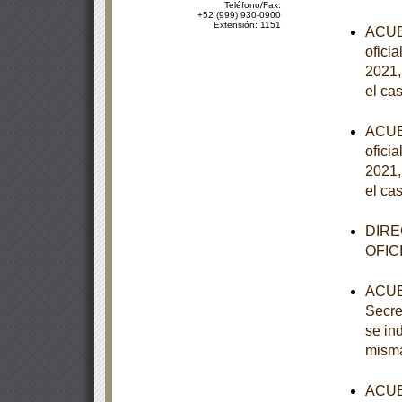
Teléfono/Fax:
+52 (999) 930-0900
Extensión: 1151
ACUER
ofici
2021,
el ca
ACUER
ofici
2021,
el ca
DIRE
OFIC
ACUER
Secre
se in
mism
ACUER