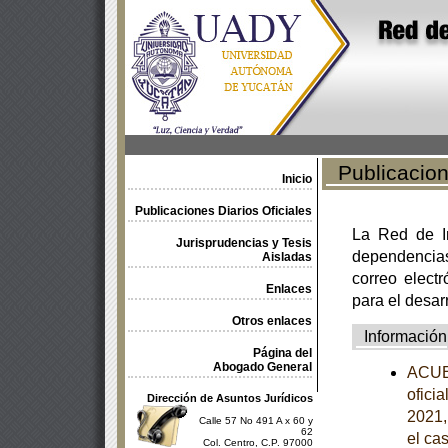
Publicacione
Inicio
Publicaciones Diarios Oficiales
La Red de In
Jurisprudencias y Tesis
dependencia
Aisladas
correo electr
Enlaces
para el desar
Otros enlaces
Información
Página del
Abogado General
ACUER
ofici
Dirección de Asuntos Jurídicos
2021,
Calle 57 No 491 A x 60 y
62
el ca
Col. Centro, C.P. 97000