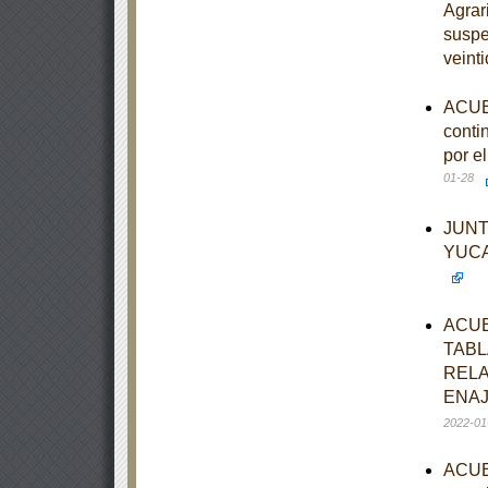
Agrar
suspe
veint
ACUER
conti
por e
01-28
JUNT
YUCA
ACUE
TABL
RELA
ENAJ
2022-01
ACUER