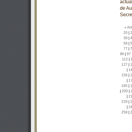
actua
de Au
Secre
« Ant
20
|
39
|
58
|
77
|
96
|
97
112
|
127
|
|
1
156
|
|
1
185
|
|
200
|
|
2
229
|
|
2
258
|