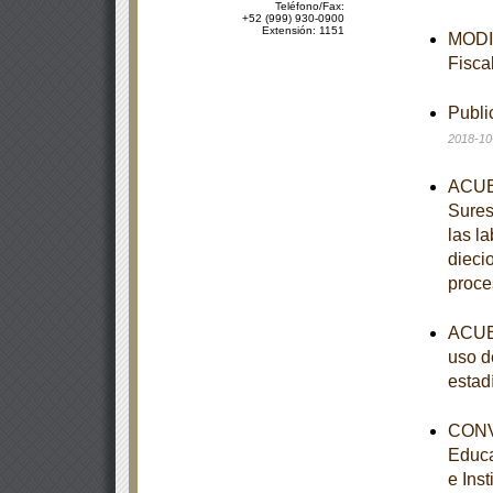
Teléfono/Fax:
+52 (999) 930-0900
Extensión: 1151
MODIF
Fisca
Publi
2018-10
ACUER
Sures
las l
dieci
proce
ACUER
uso d
estad
CONVE
Educa
e Ins