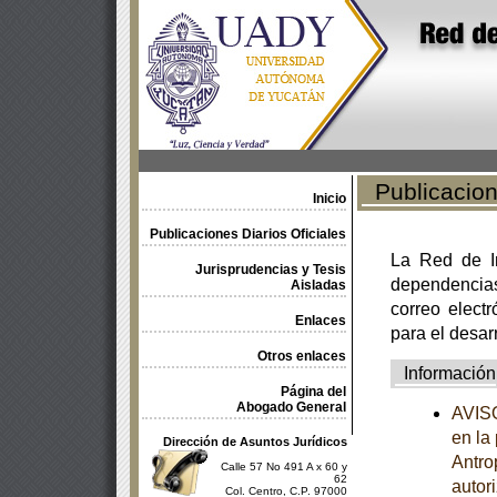
Publicacione
Inicio
Publicaciones Diarios Oficiales
La Red de In
Jurisprudencias y Tesis
dependencia
Aisladas
correo electr
Enlaces
para el desar
Otros enlaces
Información
Página del
Abogado General
AVISO
en la
Dirección de Asuntos Jurídicos
Antro
Calle 57 No 491 A x 60 y
62
autor
Col. Centro, C.P. 97000