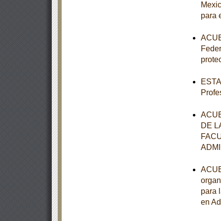
Mexic
para 
ACUER
Feder
prote
ESTAT
Profe
ACUE
DE L
FACU
ADMI
ACUER
organ
para 
en Ad