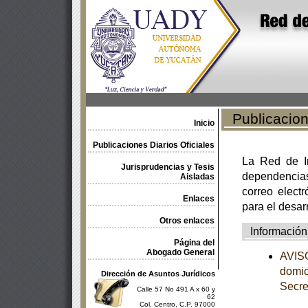
Publicacione
Inicio
Publicaciones Diarios Oficiales
La Red de In
Jurisprudencias y Tesis
dependencia
Aisladas
correo electr
Enlaces
para el desar
Otros enlaces
Información
Página del
Abogado General
AVISO
domic
Dirección de Asuntos Jurídicos
Secre
Calle 57 No 491 A x 60 y
62
Col. Centro, C.P. 97000