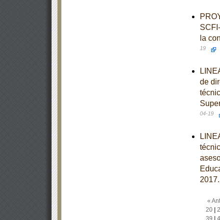
PROY
SCFI-
la co
19
LINEA
de di
técni
Super
04-19
LINEA
técni
aseso
Educa
2017.
« Ant
20
|
39
|