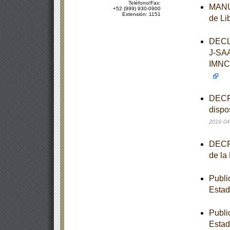
Teléfono/Fax:
MANUA
+52 (999) 930-0900
Extensión: 1151
de Li
DECL
J-SA
IMNC
DECRE
dispo
2016-04
DECRE
de la
Publi
Estad
Publi
Estad