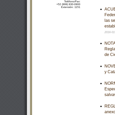
Teléfono/Fax:
+52 (999) 930-0900
Extensión: 1151
ACUER
Feder
las s
estab
2016-01
NOTA 
Regla
de Ci
NOVEN
y Cat
NORM
Espec
salva
REGLA
anexo