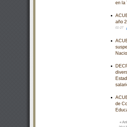
en la
ACUER
año 2
01-27
ACUER
suspe
Nacio
DECRE
diver
Estad
salar
ACUER
de Co
Educa
« Ant