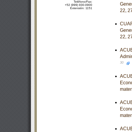
Teléfono/Fax:
Gener
+52 (999) 930-0900
Extensión: 1151
22, 2
CUART
Gener
22, 2
ACUER
Admin
30
ACUER
Econo
mater
ACUER
Econo
mater
ACUER