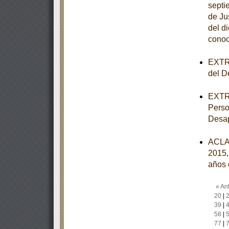
septi
de Ju
del d
conoc
EXTRA
del De
EXTRA
Perso
Desap
ACLA
2015,
años 
« Ant
20
|
39
|
58
|
77
|