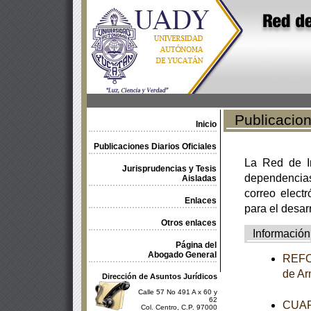
Publicacione
Inicio
Publicaciones Diarios Oficiales
La Red de In
Jurisprudencias y Tesis
dependencia
Aisladas
correo electr
Enlaces
para el desar
Otros enlaces
Información
Página del
Abogado General
REFOR
de Ar
Dirección de Asuntos Jurídicos
Calle 57 No 491 A x 60 y
62
CUART
Col. Centro, C.P. 97000