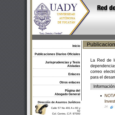
Publicacione
Inicio
Publicaciones Diarios Oficiales
La Red de In
Jurisprudencias y Tesis
dependencia
Aisladas
correo electr
Enlaces
para el desar
Otros enlaces
Información
Página del
Abogado General
NOTA 
Inves
Dirección de Asuntos Jurídicos
24
Calle 57 No 491 A x 60 y
62
Col. Centro, C.P. 97000