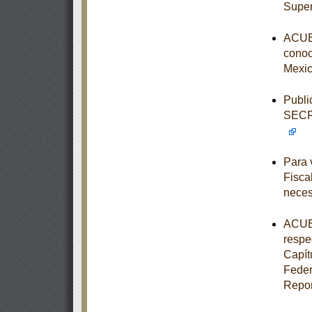
Super
ACUER
conoce
Mexic
Publi
SECR
Para 
Fisca
neces
ACUER
respe
Capít
Feder
Repor