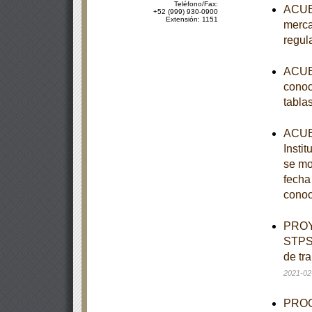
Teléfono/Fax:
ACUER
+52 (999) 930-0900
Extensión: 1151
merca
regul
ACUER
conoc
tabla
ACUER
Instit
se mo
fecha
conoc
PROY
STPS-
de tr
2021-02
PROGR