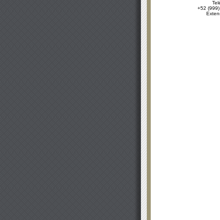
Tel
+52 (999)
Exten