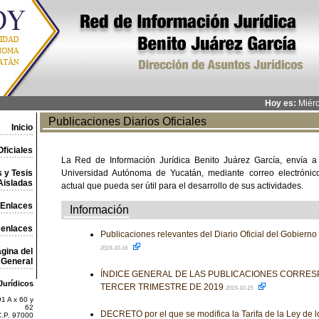
Hoy es:
Miérc
Publicaciones Diarios Oficiales
Inicio
ficiales
La Red de Información Jurídica Benito Juárez García, envía a
 y Tesis
Universidad Autónoma de Yucatán, mediante correo electrónico,
Aisladas
actual que pueda ser útil para el desarrollo de sus actividades.
Enlaces
Información
 enlaces
Publicaciones relevantes del Diario Oficial del Gobiern
2019-10-16
gina del
General
ÍNDICE GENERAL DE LAS PUBLICACIONES CORRES
Jurídicos
TERCER TRIMESTRE DE 2019
2019-10-15
1 A x 60 y
62
DECRETO por el que se modifica la Tarifa de la Ley de 
C.P. 97000