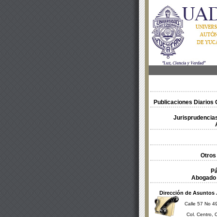
Publicaciones Diarios O
Jurisprudencias
Otros
Pá
Abogado 
Dirección de Asuntos 
Calle 57 No 49
Col. Centro, 