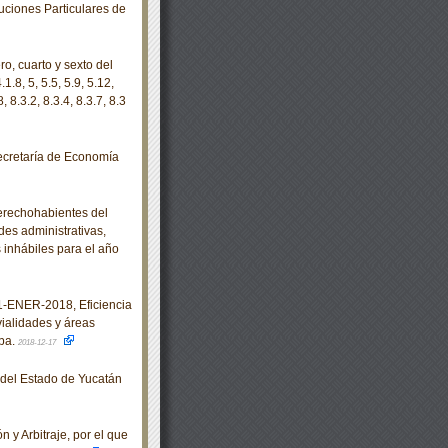
tuciones Particulares de
o, cuarto y sexto del
.1.8, 5, 5.5, 5.9, 5.12,
8, 8.3.2, 8.3.4, 8.3.7, 8.3
ecretaría de Economía
derechohabientes del
des administrativas,
inhábiles para el año
ENER-2018, Eficiencia
vialidades y áreas
eba.
2018-12-17
o del Estado de Yucatán
y Arbitraje, por el que