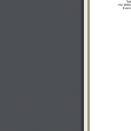
Tel
+52 (999)
Exten