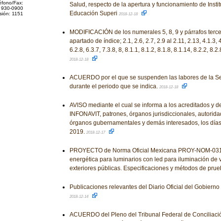
éfono/Fax:
Salud, respecto de la apertura y funcionamiento de Insti
 930-0900
Educación Superi
sión: 1151
2018-12-18
MODIFICACIÓN de los numerales 5, 8, 9 y párrafos tercer
apartado de índice; 2.1, 2.6, 2.7, 2.9 al 2.11, 2.13, 4.1.3, 4
6.2.8, 6.3.7, 7.3.8, 8, 8.1.1, 8.1.2, 8.1.8, 8.1.14, 8.2.2, 8.2.
2018-12-18
ACUERDO por el que se suspenden las labores de la S
durante el periodo que se indica.
2018-12-18
AVISO mediante el cual se informa a los acreditados y 
INFONAVIT, patrones, órganos jurisdiccionales, autorida
órganos gubernamentales y demás interesados, los días 
2019.
2018-12-17
PROYECTO de Norma Oficial Mexicana PROY-NOM-031-
energética para luminarios con led para iluminación de 
exteriores públicas. Especificaciones y métodos de pru
Publicaciones relevantes del Diario Oficial del Gobiern
2018-12-14
ACUERDO del Pleno del Tribunal Federal de Conciliación 