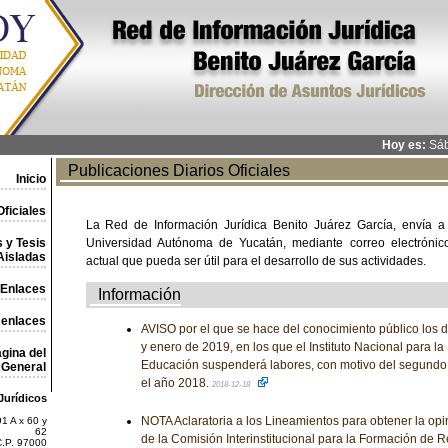
Hoy es:
Sáb
Publicaciones Diarios Oficiales
Inicio
ficiales
La Red de Información Jurídica Benito Juárez García, envía a
 y Tesis
Universidad Autónoma de Yucatán, mediante correo electrónico,
Aisladas
actual que pueda ser útil para el desarrollo de sus actividades.
Enlaces
Información
 enlaces
AVISO por el que se hace del conocimiento público los 
y enero de 2019, en los que el Instituto Nacional para la
gina del
Educación suspenderá labores, con motivo del segundo
General
el año 2018.
2018-12-18
Jurídicos
NOTA Aclaratoria a los Lineamientos para obtener la op
1 A x 60 y
62
de la Comisión Interinstitucional para la Formación de
C.P. 97000