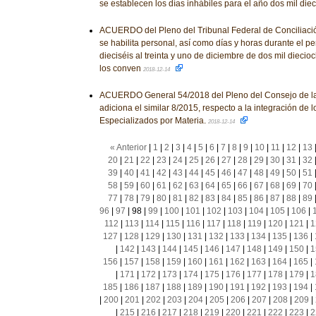
se establecen los días inhábiles para el año dos mil die
ACUERDO del Pleno del Tribunal Federal de Conciliación 
se habilita personal, así como días y horas durante el 
dieciséis al treinta y uno de diciembre de dos mil diecioc
los conven
2018-12-14
ACUERDO General 54/2018 del Pleno del Consejo de la 
adiciona el similar 8/2015, respecto a la integración de 
Especializados por Materia.
2018-12-14
« Anterior
|
1
|
2
|
3
|
4
|
5
|
6
|
7
|
8
|
9
|
10
|
11
|
12
|
13
20
|
21
|
22
|
23
|
24
|
25
|
26
|
27
|
28
|
29
|
30
|
31
|
32
39
|
40
|
41
|
42
|
43
|
44
|
45
|
46
|
47
|
48
|
49
|
50
|
51
58
|
59
|
60
|
61
|
62
|
63
|
64
|
65
|
66
|
67
|
68
|
69
|
70
77
|
78
|
79
|
80
|
81
|
82
|
83
|
84
|
85
|
86
|
87
|
88
|
89
96
|
97
|
98
|
99
|
100
|
101
|
102
|
103
|
104
|
105
|
106
|
112
|
113
|
114
|
115
|
116
|
117
|
118
|
119
|
120
|
121
|
1
127
|
128
|
129
|
130
|
131
|
132
|
133
|
134
|
135
|
136
|
|
142
|
143
|
144
|
145
|
146
|
147
|
148
|
149
|
150
|
1
156
|
157
|
158
|
159
|
160
|
161
|
162
|
163
|
164
|
165
|
|
171
|
172
|
173
|
174
|
175
|
176
|
177
|
178
|
179
|
1
185
|
186
|
187
|
188
|
189
|
190
|
191
|
192
|
193
|
194
|
|
200
|
201
|
202
|
203
|
204
|
205
|
206
|
207
|
208
|
209
|
|
215
|
216
|
217
|
218
|
219
|
220
|
221
|
222
|
223
|
2