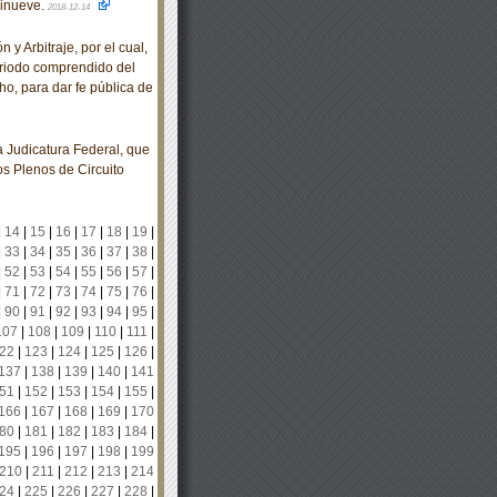
cinueve.
2018-12-14
y Arbitraje, por el cual,
periodo comprendido del
ho, para dar fe pública de
Judicatura Federal, que
los Plenos de Circuito
|
14
|
15
|
16
|
17
|
18
|
19
|
|
33
|
34
|
35
|
36
|
37
|
38
|
|
52
|
53
|
54
|
55
|
56
|
57
|
|
71
|
72
|
73
|
74
|
75
|
76
|
|
90
|
91
|
92
|
93
|
94
|
95
|
107
|
108
|
109
|
110
|
111
|
22
|
123
|
124
|
125
|
126
|
137
|
138
|
139
|
140
|
141
51
|
152
|
153
|
154
|
155
|
166
|
167
|
168
|
169
|
170
80
|
181
|
182
|
183
|
184
|
195
|
196
|
197
|
198
|
199
210
|
211
|
212
|
213
|
214
24
|
225
|
226
|
227
|
228
|