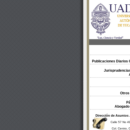
Publicaciones Diarios O
Jurisprudencias
Otros
Pá
Abogado 
Dirección de Asuntos 
Calle 57 No 49
Col. Centro, 