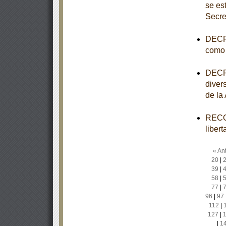
se es
Secre
DECRE
como 
DECRE
diver
de la
RECOM
liber
« Ant
20
|
39
|
58
|
77
|
96
|
97
112
|
127
|
|
1