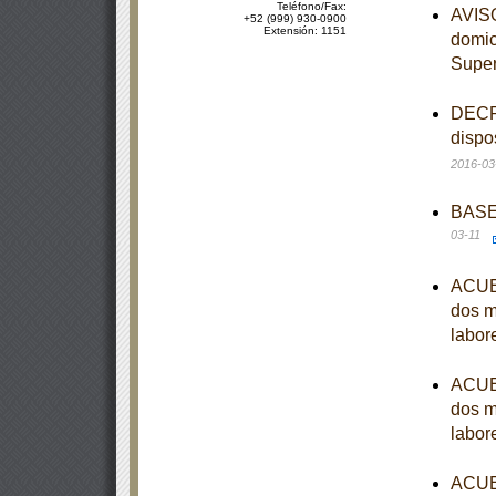
Teléfono/Fax:
AVISO
+52 (999) 930-0900
Extensión: 1151
domici
Supe
DECRE
dispo
2016-03
BASES
03-11
ACUER
dos m
labor
ACUER
dos m
labor
ACUER