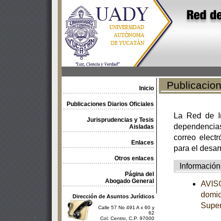
Publicacione
Inicio
Publicaciones Diarios Oficiales
La Red de In
Jurisprudencias y Tesis
dependencia
Aisladas
correo electr
Enlaces
para el desar
Otros enlaces
Información
Página del
Abogado General
AVISO
domici
Dirección de Asuntos Jurídicos
Supe
Calle 57 No 491 A x 60 y
62
Col. Centro, C.P. 97000