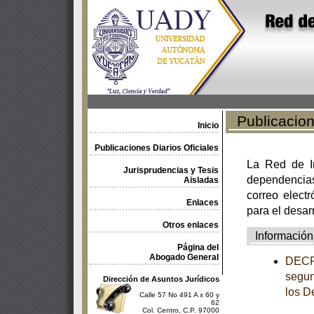
Publicacione
Inicio
Publicaciones Diarios Oficiales
La Red de In
Jurisprudencias y Tesis
dependencia
Aisladas
correo electr
Enlaces
para el desar
Otros enlaces
Información
Página del
Abogado General
DECRE
segun
Dirección de Asuntos Jurídicos
los D
Calle 57 No 491 A x 60 y
62
Col. Centro, C.P. 97000