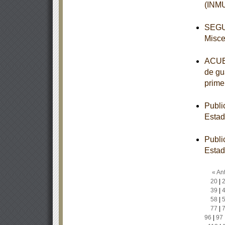
(INM
SEGUN
Misce
ACUER
de gua
prime
Publi
Estad
Publi
Estad
« Ant
20
|
39
|
58
|
77
|
96
|
97