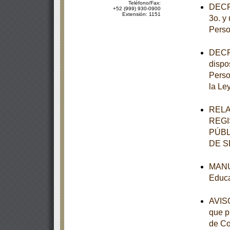
Teléfono/Fax:
DECRE
+52 (999) 930-0900
Extensión: 1151
3o. y 
Perso
DECRE
dispo
Perso
la Le
RELA
REGI
PÚBL
DE S
MANUA
Educa
AVISO
que p
de Co