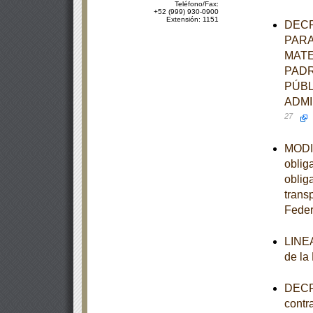
Teléfono/Fax:
+52 (999) 930-0900
Extensión: 1151
DECR
PARA
MATE
PADR
PÚBL
ADMI
27
MODIF
oblig
oblig
trans
Feder
LINEA
de la
DECRE
contr