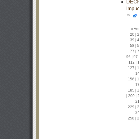
DECRE
Impue
19
« Ant
20
|
39
|
58
|
77
|
96
|
97
112
|
127
|
|
1
156
|
|
1
185
|
|
200
|
|
2
229
|
|
2
258
|