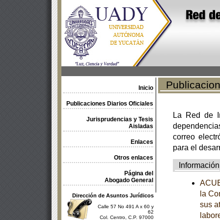
Publicacione
Inicio
Publicaciones Diarios Oficiales
La Red de In
Jurisprudencias y Tesis
dependencia
Aisladas
correo electr
Enlaces
para el desar
Otros enlaces
Información
Página del
Abogado General
ACUER
la Co
Dirección de Asuntos Jurídicos
sus a
Calle 57 No 491 A x 60 y
62
labor
Col. Centro, C.P. 97000