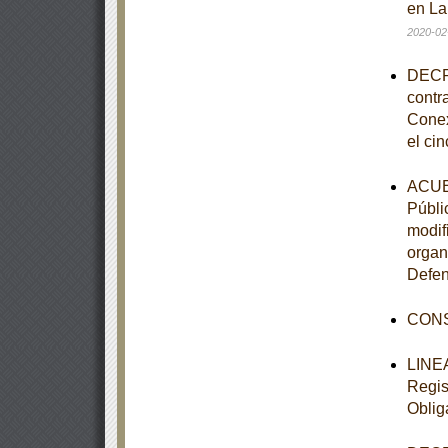
en La
2020-02
DECRE
contr
Conex
el cin
ACUER
Públi
modif
organ
Defen
CONS
LINEA
Regis
Oblig