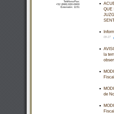
Teléfono/Fax:
ACUE
+52 (999) 930-0900
Extensión: 1151
QUE 
JUZG
SENT
Infor
09-27
AVISO
la te
obser
MODIF
Fisca
MODIF
de No
MODIF
Fisca