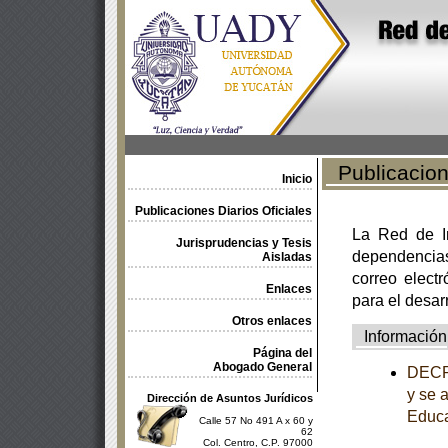
Publicacione
Inicio
Publicaciones Diarios Oficiales
La Red de In
Jurisprudencias y Tesis
dependencia
Aisladas
correo electr
Enlaces
para el desar
Otros enlaces
Información
Página del
Abogado General
DECRE
y se 
Dirección de Asuntos Jurídicos
Educa
Calle 57 No 491 A x 60 y
62
Col. Centro, C.P. 97000