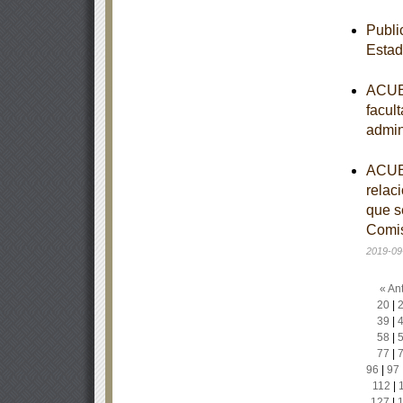
Publi
Estad
ACUER
facul
admin
ACUER
relac
que s
Comis
2019-09
« Ant
20
|
39
|
58
|
77
|
96
|
97
112
|
127
|