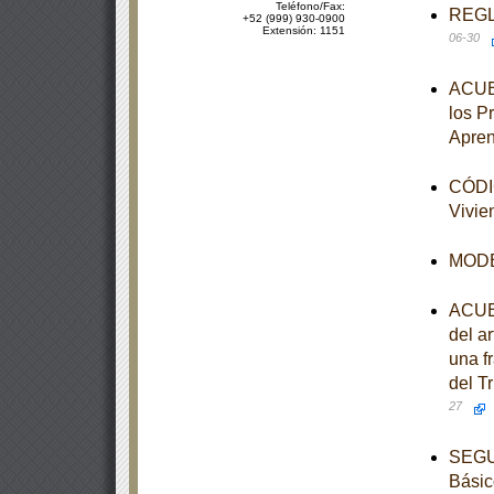
Teléfono/Fax:
REGLA
+52 (999) 930-0900
Extensión: 1151
06-30
ACUER
los P
Apren
CÓDIG
Vivie
MODEL
ACUER
del ar
una fr
del Tr
27
SEGUN
Básic