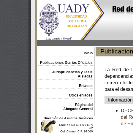
Publicacione
Inicio
Publicaciones Diarios Oficiales
La Red de In
Jurisprudencias y Tesis
dependencia
Aisladas
correo electr
Enlaces
para el desar
Otros enlaces
Información
Página del
Abogado General
DECRE
del R
Dirección de Asuntos Jurídicos
de En
Calle 57 No 491 A x 60 y
62
Col. Centro, C.P. 97000