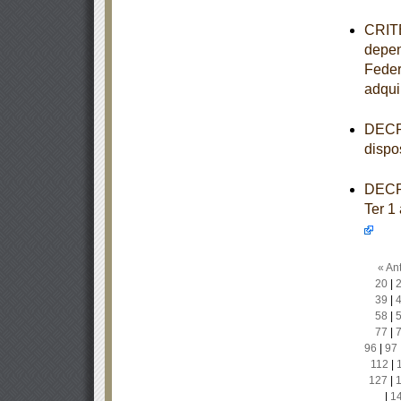
CRITE
depen
Feder
adqui
DECRE
dispo
DECRE
Ter 1
« Ant
20
|
39
|
58
|
77
|
96
|
97
112
|
127
|
|
1