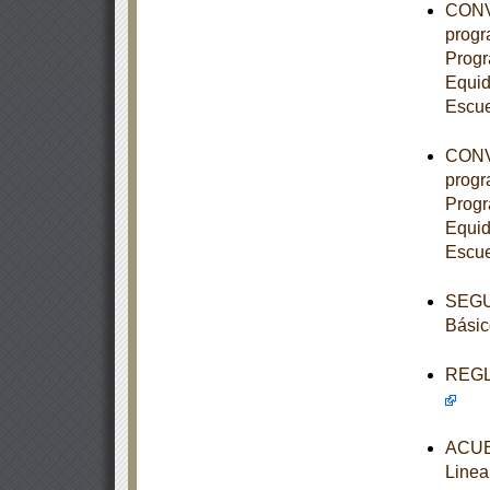
CONVE
progr
Progr
Equid
Escue
CONVE
progr
Progr
Equid
Escue
SEGUN
Básic
REGLA
ACUE
Linea