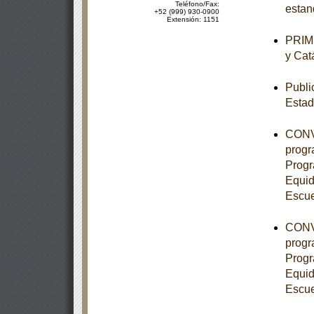
Teléfono/Fax:
estan
+52 (999) 930-0900
Extensión: 1151
PRIME
y Cat
Publi
Esta
CONVE
progr
Progr
Equid
Escue
CONVE
progr
Progr
Equid
Escue