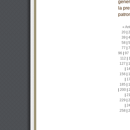
gener
la pr
patro
« Ant
20
|
39
|
58
|
77
|
96
|
97
112
|
127
|
|
1
156
|
|
1
185
|
|
200
|
|
2
229
|
|
2
258
|