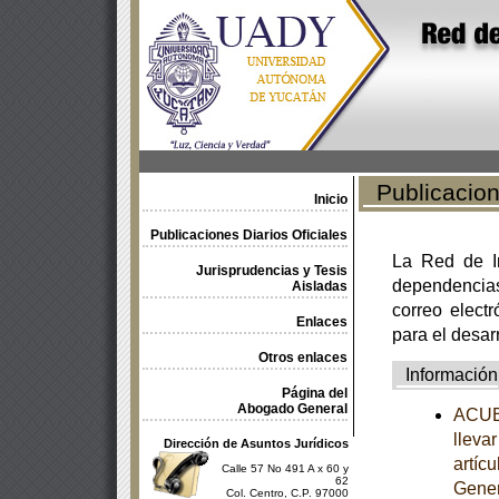
Publicacione
Inicio
Publicaciones Diarios Oficiales
La Red de In
Jurisprudencias y Tesis
dependencia
Aisladas
correo electr
Enlaces
para el desar
Otros enlaces
Información
Página del
Abogado General
ACUER
llevar
Dirección de Asuntos Jurídicos
artíc
Calle 57 No 491 A x 60 y
62
Gener
Col. Centro, C.P. 97000