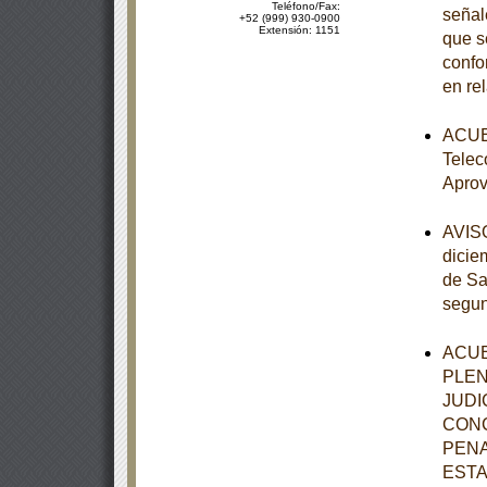
Teléfono/Fax:
señal
+52 (999) 930-0900
Extensión: 1151
que s
confo
en re
ACUER
Telec
Aprov
AVISO
dicie
de Sa
segun
ACUE
PLEN
JUDI
CONC
PENA
ESTA