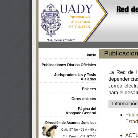
Publicacione
Inicio
Publicaciones Diarios Oficiales
La Red de In
Jurisprudencias y Tesis
dependencia
Aisladas
correo electr
Enlaces
para el desar
Otros enlaces
Información
Página del
Abogado General
Publi
Esta
Dirección de Asuntos Jurídicos
Calle 57 No 491 A x 60 y
62
ACTUA
Col. Centro, C.P. 97000