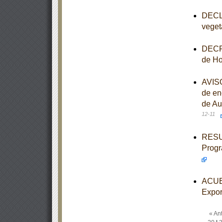
DECLA
veget
DECRE
de Ho
AVISO
de en
de Au
12-11
RESUL
Progr
ACUER
Expor
« Ant