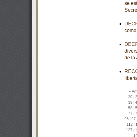
se es
Secre
DECRE
como 
DECRE
diver
de la
RECOM
liber
« Ant
20
|
39
|
58
|
77
|
96
|
97
112
|
127
|
|
1