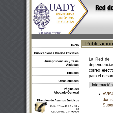
Publicacione
Inicio
Publicaciones Diarios Oficiales
La Red de In
Jurisprudencias y Tesis
dependencia
Aisladas
correo electr
Enlaces
para el desar
Otros enlaces
Información
Página del
Abogado General
AVISO
domici
Dirección de Asuntos Jurídicos
Supe
Calle 57 No 491 A x 60 y
62
Col. Centro, C.P. 97000