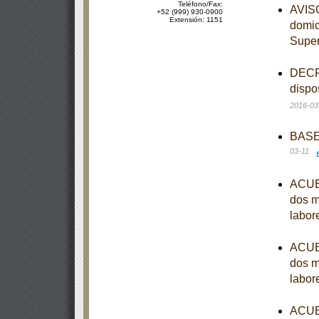
Teléfono/Fax:
AVISO
+52 (999) 930-0900
Extensión: 1151
domici
Supe
DECRE
dispo
2016-03
BASES
03-11
ACUER
dos m
labor
ACUER
dos m
labor
ACUER