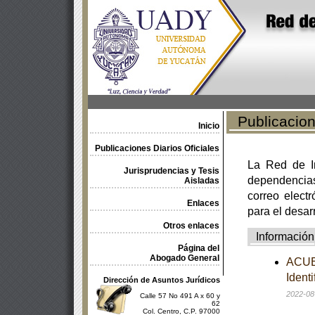
Publicacione
Inicio
Publicaciones Diarios Oficiales
La Red de In
Jurisprudencias y Tesis
dependencia
Aisladas
correo electr
Enlaces
para el desar
Otros enlaces
Información
Página del
Abogado General
ACUER
Ident
Dirección de Asuntos Jurídicos
2022-08
Calle 57 No 491 A x 60 y
62
Col. Centro, C.P. 97000