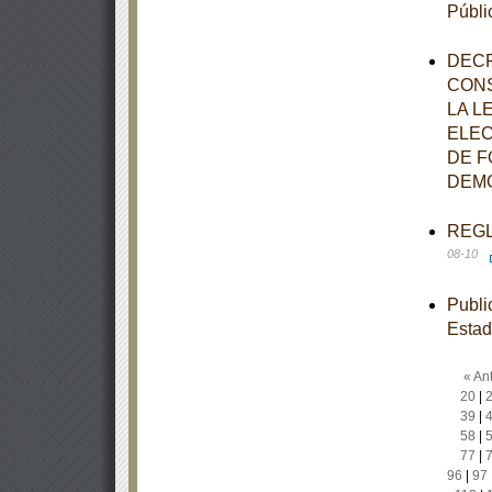
Públi
DECR
CONS
LA L
ELEC
DE F
DEMO
REGLA
08-10
Publi
Estad
« Ant
20
|
39
|
58
|
77
|
96
|
97