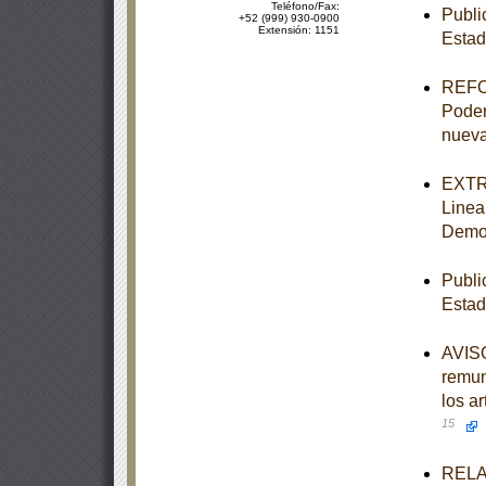
Teléfono/Fax:
Publi
+52 (999) 930-0900
Extensión: 1151
Estad
REFOR
Poder 
nueva
EXTRA
Linea
Democ
Publi
Estad
AVISO
remun
los a
15
RELAC