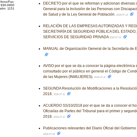
éfono/Fax:
DECRETO por el que se reforman y adicionan diversas d
 930-0900
sión: 1151
General para la Inclusión de las Personas con Discapac
de Salud y de la Ley General de Población.
2018-07-12
RELACIÓN DE LAS EMPRESAS AUTORIZADAS Y REG
SECRETARÍA DE SEGURIDAD PÚBLICA DEL ESTADO,
SERVICIOS DE SEGURIDAD PRIVADA
2018-07-12
MANUAL de Organización General de la Secretaría de E
AVISO por el que se da a conocer la página electrónica 
consultado por el público en general el Código de Condu
de las Mujeres (INMUJERES).
2018-07-11
SEGUNDA Resolución de Modificaciones a la Resolución
2018.
2018-07-11
ACUERDO SS/10/2018 por el que se da a conocer el hora
Oficialías de Partes del Tribunal para el primer y segun
2018.
2018-07-11
Publicaciones relevantes del Diario Oficial del Gobiern
2018-07-04