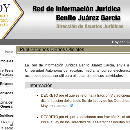
Hoy es:
Jue
Publicaciones Diarios Oficiales
Inicio
ficiales
La Red de Información Jurídica Benito Juárez García, envía a
 y Tesis
Universidad Autónoma de Yucatán, mediante correo electrónico,
Aisladas
actual que pueda ser útil para el desarrollo de sus actividades.
Enlaces
Información
 enlaces
DECRETO por el que se reforma la fracción V y adiciona
dicha fracción del artículo 5o. de la Ley de los Derecho
gina del
Mayores.
General
2018-07-12
Jurídicos
DECRETO por el que se adicionan una fracción XII al artíc
Bis a la Ley de los Derechos de las Personas Adultas M
1 A x 60 y
62
C.P. 97000