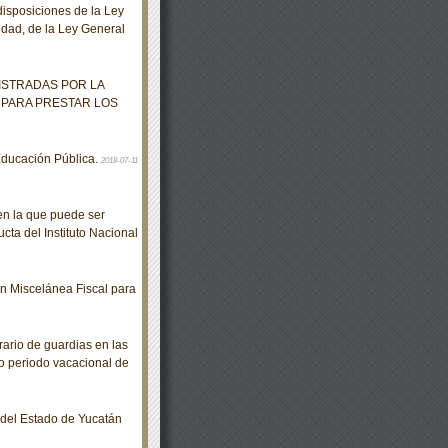
isposiciones de la Ley
idad, de la Ley General
ISTRADAS POR LA
 PARA PRESTAR LOS
ducación Pública.
2018-07-11
en la que puede ser
cta del Instituto Nacional
 Miscelánea Fiscal para
rio de guardias en las
do periodo vacacional de
o del Estado de Yucatán