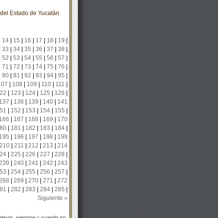
o del Estado de Yucatán
|
14
|
15
|
16
|
17
|
18
|
19
|
|
33
|
34
|
35
|
36
|
37
|
38
|
|
52
|
53
|
54
|
55
|
56
|
57
|
|
71
|
72
|
73
|
74
|
75
|
76
|
|
90
|
91
|
92
|
93
|
94
|
95
|
107
|
108
|
109
|
110
|
111
|
22
|
123
|
124
|
125
|
126
|
137
|
138
|
139
|
140
|
141
51
|
152
|
153
|
154
|
155
|
166
|
167
|
168
|
169
|
170
80
|
181
|
182
|
183
|
184
|
195
|
196
|
197
|
198
|
199
210
|
211
|
212
|
213
|
214
24
|
225
|
226
|
227
|
228
|
239
|
240
|
241
|
242
|
243
53
|
254
|
255
|
256
|
257
|
268
|
269
|
270
|
271
|
272
81
|
282
|
283
|
284
|
285
|
Siguiente »
tivos, siempre y cuando no