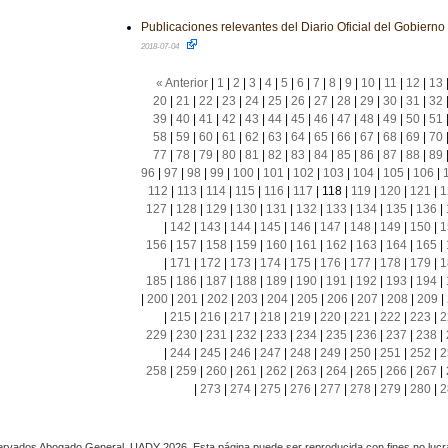
Publicaciones relevantes del Diario Oficial del Gobiern
2018-07-04
« Anterior
|
1
|
2
|
3
|
4
|
5
|
6
|
7
|
8
|
9
|
10
|
11
|
12
|
13
20
|
21
|
22
|
23
|
24
|
25
|
26
|
27
|
28
|
29
|
30
|
31
|
32
39
|
40
|
41
|
42
|
43
|
44
|
45
|
46
|
47
|
48
|
49
|
50
|
51
58
|
59
|
60
|
61
|
62
|
63
|
64
|
65
|
66
|
67
|
68
|
69
|
70
77
|
78
|
79
|
80
|
81
|
82
|
83
|
84
|
85
|
86
|
87
|
88
|
89
96
|
97
|
98
|
99
|
100
|
101
|
102
|
103
|
104
|
105
|
106
|
112
|
113
|
114
|
115
|
116
|
117
|
118
|
119
|
120
|
121
|
1
127
|
128
|
129
|
130
|
131
|
132
|
133
|
134
|
135
|
136
|
|
142
|
143
|
144
|
145
|
146
|
147
|
148
|
149
|
150
|
1
156
|
157
|
158
|
159
|
160
|
161
|
162
|
163
|
164
|
165
|
|
171
|
172
|
173
|
174
|
175
|
176
|
177
|
178
|
179
|
1
185
|
186
|
187
|
188
|
189
|
190
|
191
|
192
|
193
|
194
|
|
200
|
201
|
202
|
203
|
204
|
205
|
206
|
207
|
208
|
209
|
|
215
|
216
|
217
|
218
|
219
|
220
|
221
|
222
|
223
|
2
229
|
230
|
231
|
232
|
233
|
234
|
235
|
236
|
237
|
238
|
|
244
|
245
|
246
|
247
|
248
|
249
|
250
|
251
|
252
|
2
258
|
259
|
260
|
261
|
262
|
263
|
264
|
265
|
266
|
267
|
|
273
|
274
|
275
|
276
|
277
|
278
|
279
|
280
|
2
rvados Abogado General, UADY 2026. Esta página puede ser reproducida con fines no lucra