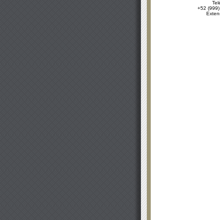
Tel
+52 (999)
Exten