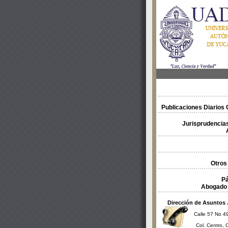
Publicaciones Diarios O
Jurisprudencias
Otros
Pá
Abogado 
Dirección de Asuntos 
Calle 57 No 49
Col. Centro, 