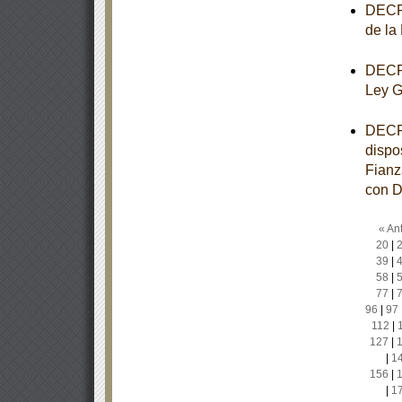
DECRE
de la
DECRE
Ley G
DECRE
dispo
Fianz
con D
« Ant
20
|
39
|
58
|
77
|
96
|
97
112
|
127
|
|
1
156
|
|
1