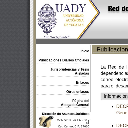
Publicacione
Inicio
Publicaciones Diarios Oficiales
La Red de In
Jurisprudencias y Tesis
dependencia
Aisladas
correo electr
Enlaces
para el desar
Otros enlaces
Información
Página del
Abogado General
DECRE
Gener
Dirección de Asuntos Jurídicos
Calle 57 No 491 A x 60 y
62
DECRE
Col. Centro, C.P. 97000