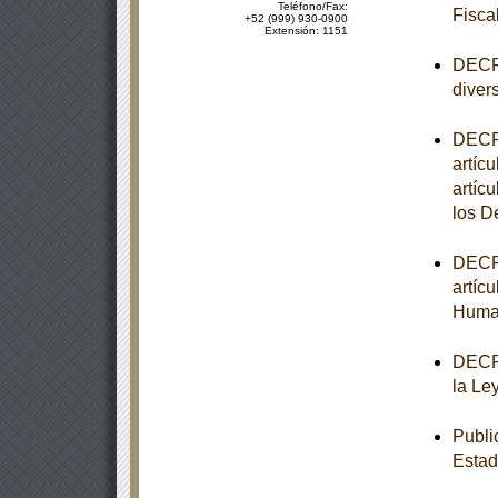
Teléfono/Fax:
Fisca
+52 (999) 930-0900
Extensión: 1151
DECRE
diver
DECRE
artícu
artíc
los 
DECRE
artíc
Huma
DECRE
la Le
Publi
Estad