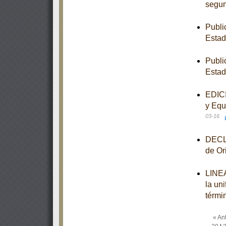
segun
Publi
Esta
Publi
Esta
EDICI
y Equ
03-16
DECLA
de Or
LINEA
la un
térmi
« Ant