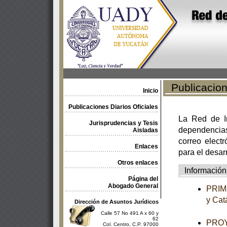
Publicacione
Inicio
Publicaciones Diarios Oficiales
La Red de In
Jurisprudencias y Tesis
dependencia
Aisladas
correo electr
Enlaces
para el desar
Otros enlaces
Información
Página del
Abogado General
PRIME
y Cat
Dirección de Asuntos Jurídicos
Calle 57 No 491 A x 60 y
62
PROYE
Col. Centro, C.P. 97000