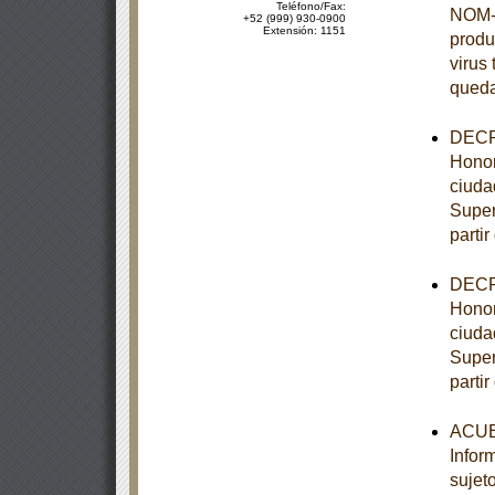
Teléfono/Fax:
NOM-0
+52 (999) 930-0900
Extensión: 1151
produ
virus 
queda
DECRE
Honor
ciuda
Super
partir
DECRE
Honor
ciuda
Super
partir
ACUER
Infor
sujet