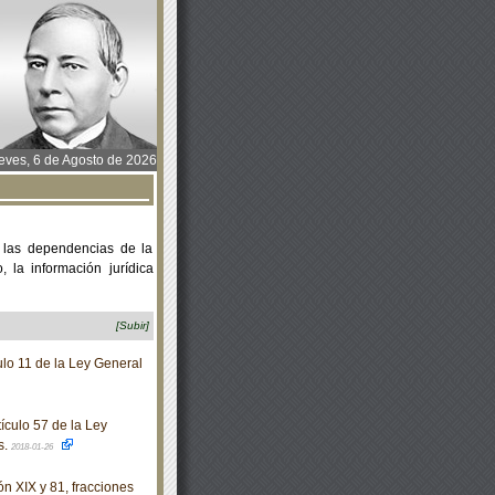
ves, 6 de Agosto de 2026
 las dependencias de la
 la información jurídica
[Subir]
lo 11 de la Ley General
ículo 57 de la Ley
s.
2018-01-26
n XIX y 81, fracciones