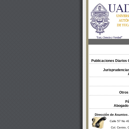
Publicaciones Diarios O
Jurisprudencias
Otros
Pá
Abogado 
Dirección de Asuntos 
Calle 57 No 49
Col. Centro, 