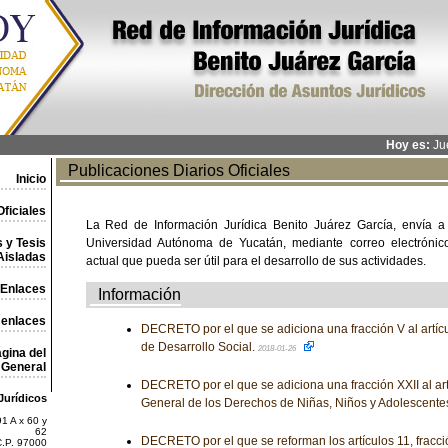
Hoy es:
Jue
Publicaciones Diarios Oficiales
Inicio
ficiales
La Red de Información Jurídica Benito Juárez García, envía a
 y Tesis
Universidad Autónoma de Yucatán, mediante correo electrónico,
Aisladas
actual que pueda ser útil para el desarrollo de sus actividades.
Enlaces
Información
 enlaces
DECRETO por el que se adiciona una fracción V al artícu
de Desarrollo Social.
2018-01-26
gina del
General
DECRETO por el que se adiciona una fracción XXII al art
Jurídicos
General de los Derechos de Niñas, Niños y Adolescente
1 A x 60 y
62
DECRETO por el que se reforman los artículos 11, fracció
C.P. 97000