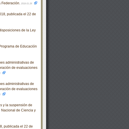
la Federación.
2018-01-26
18, publicada el 22 de
isposiciones de la Ley
 Programa de Educación
es administrativas de
loración de evaluaciones
3
es administrativas de
loración de evaluaciones
3
s y la suspensión de
o Nacional de Ciencia y
, publicada el 22 de