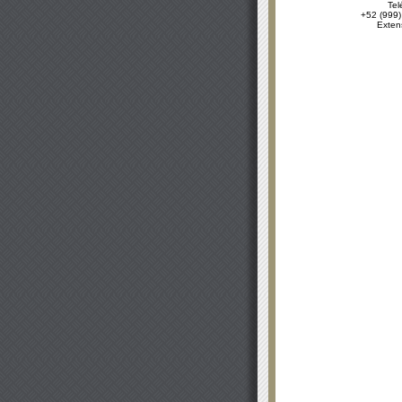
Tel
+52 (999)
Exten