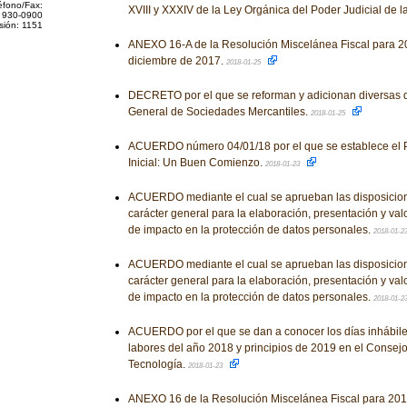
éfono/Fax:
XVIII y XXXIV de la Ley Orgánica del Poder Judicial de 
 930-0900
sión: 1151
ANEXO 16-A de la Resolución Miscelánea Fiscal para 20
diciembre de 2017.
2018-01-25
DECRETO por el que se reforman y adicionan diversas d
General de Sociedades Mercantiles.
2018-01-25
ACUERDO número 04/01/18 por el que se establece el
Inicial: Un Buen Comienzo.
2018-01-23
ACUERDO mediante el cual se aprueban las disposicion
carácter general para la elaboración, presentación y va
de impacto en la protección de datos personales.
2018-01-2
ACUERDO mediante el cual se aprueban las disposicion
carácter general para la elaboración, presentación y va
de impacto en la protección de datos personales.
2018-01-2
ACUERDO por el que se dan a conocer los días inhábile
labores del año 2018 y principios de 2019 en el Consej
Tecnología.
2018-01-23
ANEXO 16 de la Resolución Miscelánea Fiscal para 2018