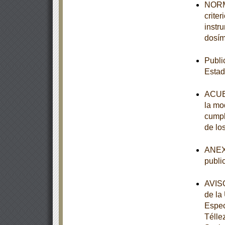
NORMA
crite
instr
dosím
Publi
Estad
ACUER
la mod
cumpl
de lo
ANEXO
publi
AVISO
de la
Espec
Télle