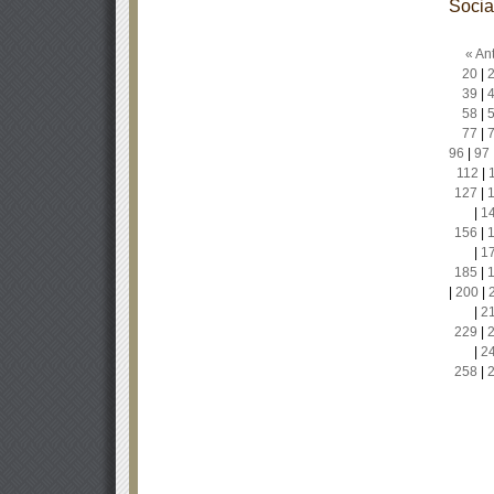
Socia
« Ant
20
|
39
|
58
|
77
|
96
|
97
112
|
127
|
|
1
156
|
|
1
185
|
|
200
|
|
2
229
|
|
2
258
|