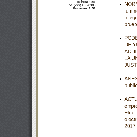
Teléfono/Fax:
NORMA
+52 (999) 930-0900
Extensión: 1151
lumin
integ
prueb
PODE
DE Y
ADHI
LA U
JUST
ANEXO
publi
ACTUA
empre
Elect
eléct
2017 