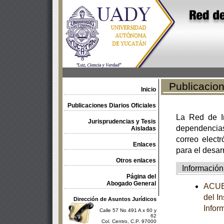
Publicacione
Inicio
Publicaciones Diarios Oficiales
La Red de In
Jurisprudencias y Tesis
dependencia
Aisladas
correo electr
Enlaces
para el desar
Otros enlaces
Información
Página del
Abogado General
ACUER
del I
Dirección de Asuntos Jurídicos
Infor
Calle 57 No 491 A x 60 y
62
Col. Centro, C.P. 97000