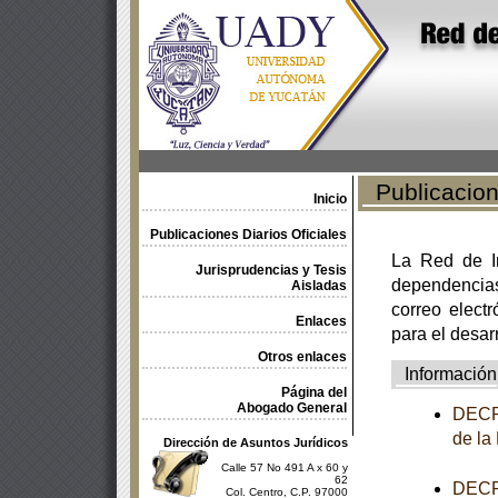
Publicacione
Inicio
Publicaciones Diarios Oficiales
La Red de In
Jurisprudencias y Tesis
dependencia
Aisladas
correo electr
Enlaces
para el desar
Otros enlaces
Información
Página del
Abogado General
DECRE
de la
Dirección de Asuntos Jurídicos
Calle 57 No 491 A x 60 y
62
DECRE
Col. Centro, C.P. 97000