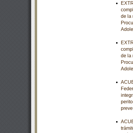
EXTRA
compl
de la 
Procu
Adole
EXTRA
compl
de la 
Procu
Adole
ACUER
Feder
integ
perito
preve
ACUER
trámi