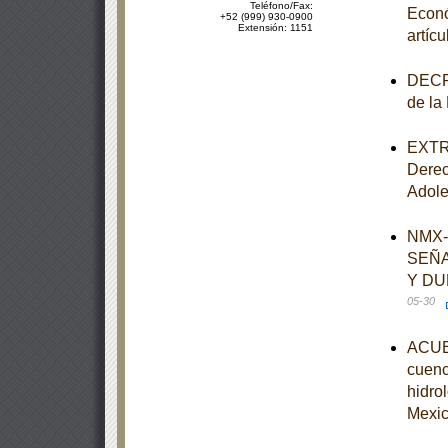
Teléfono/Fax:
Econó
+52 (999) 930-0900
Extensión: 1151
artíc
DECRE
de la
EXTRA
Derec
Adole
NMX-
SEÑA
Y DU
05-30
ACUER
cuenc
hidro
Mexi