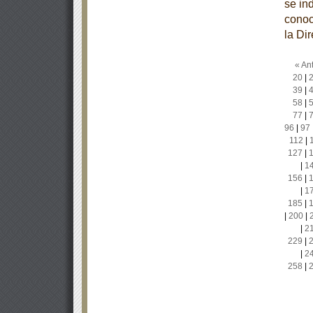
se in
conoc
la Di
« Ant
20
|
39
|
58
|
77
|
96
|
97
112
|
127
|
|
1
156
|
|
1
185
|
|
200
|
|
2
229
|
|
2
258
|