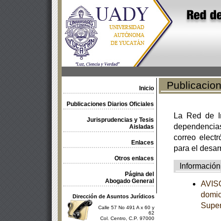
Publicacione
Inicio
Publicaciones Diarios Oficiales
La Red de In
Jurisprudencias y Tesis
dependencia
Aisladas
correo electr
Enlaces
para el desar
Otros enlaces
Información
Página del
Abogado General
AVISO
domici
Dirección de Asuntos Jurídicos
Supe
Calle 57 No 491 A x 60 y
62
Col. Centro, C.P. 97000