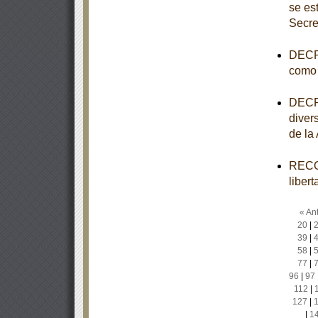
se es
Secre
DECRE
como 
DECRE
diver
de la
RECOM
liber
« Ant
20
|
39
|
58
|
77
|
96
|
97
112
|
127
|
|
1