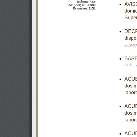
Teléfono/Fax:
AVISO
+52 (999) 930-0900
Extensión: 1151
domici
Supe
DECRE
dispo
2016-03
BASES
03-11
ACUER
dos m
labor
ACUER
dos m
labor
ACUER