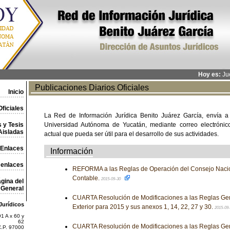
Hoy es:
Jue
Publicaciones Diarios Oficiales
Inicio
ficiales
La Red de Información Jurídica Benito Juárez García, envía a
 y Tesis
Universidad Autónoma de Yucatán, mediante correo electrónico,
Aisladas
actual que pueda ser útil para el desarrollo de sus actividades.
Enlaces
Información
 enlaces
REFORMA a las Reglas de Operación del Consejo Nacio
Contable.
2015-09-30
gina del
General
CUARTA Resolución de Modificaciones a las Reglas Ge
Jurídicos
Exterior para 2015 y sus anexos 1, 14, 22, 27 y 30.
2015-09
1 A x 60 y
62
CUARTA Resolución de Modificaciones a las Reglas Ge
C.P. 97000