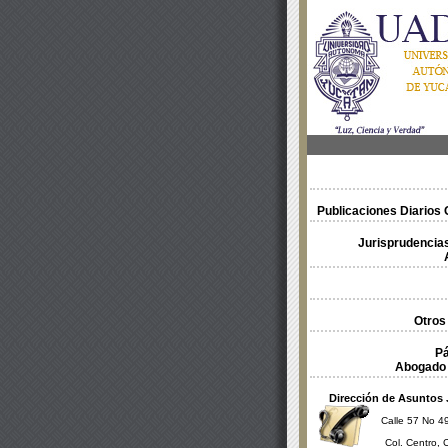
Publicaciones Diarios O
Jurisprudencias
Otros
Pá
Abogado 
Dirección de Asuntos 
Calle 57 No 49
Col. Centro, 