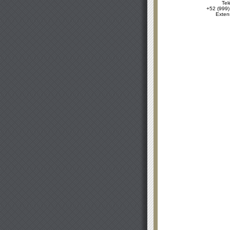
Tel
+52 (999)
Exten