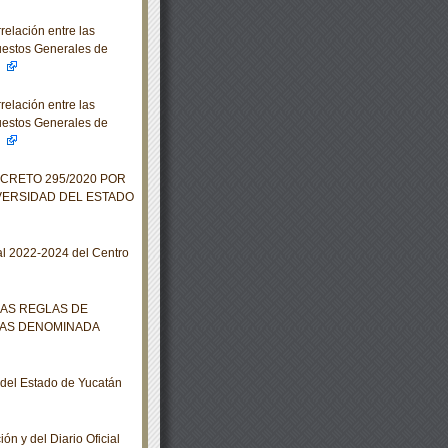
elación entre las
puestos Generales de
4
elación entre las
puestos Generales de
4
ECRETO 295/2020 POR
IVERSIDAD DEL ESTADO
al 2022-2024 del Centro
LAS REGLAS DE
DAS DENOMINADA
o del Estado de Yucatán
ón y del Diario Oficial