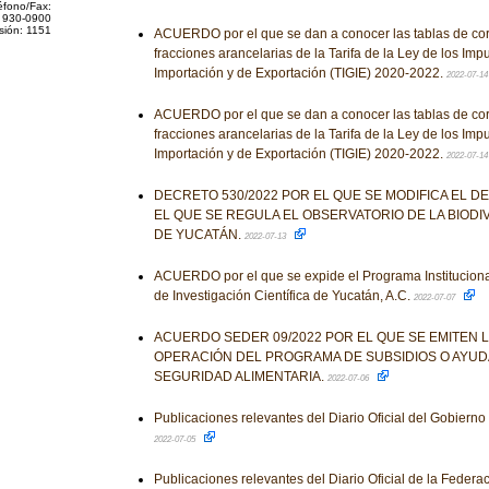
éfono/Fax:
 930-0900
sión: 1151
ACUERDO por el que se dan a conocer las tablas de corr
fracciones arancelarias de la Tarifa de la Ley de los Im
Importación y de Exportación (TIGIE) 2020-2022.
2022-07-1
ACUERDO por el que se dan a conocer las tablas de corr
fracciones arancelarias de la Tarifa de la Ley de los Im
Importación y de Exportación (TIGIE) 2020-2022.
2022-07-1
DECRETO 530/2022 POR EL QUE SE MODIFICA EL D
EL QUE SE REGULA EL OBSERVATORIO DE LA BIOD
DE YUCATÁN.
2022-07-13
ACUERDO por el que se expide el Programa Institucion
de Investigación Científica de Yucatán, A.C.
2022-07-07
ACUERDO SEDER 09/2022 POR EL QUE SE EMITEN 
OPERACIÓN DEL PROGRAMA DE SUBSIDIOS O AYU
SEGURIDAD ALIMENTARIA.
2022-07-06
Publicaciones relevantes del Diario Oficial del Gobiern
2022-07-05
Publicaciones relevantes del Diario Oficial de la Federaci