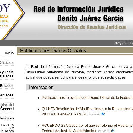
Hoy es:
Jue
Publicaciones Diarios Oficiales
Inicio
ficiales
La Red de Información Jurídica Benito Juárez García, envía a
 y Tesis
Universidad Autónoma de Yucatán, mediante correo electrónico,
Aisladas
actual que pueda ser útil para el desarrollo de sus actividades.
Enlaces
Información
 enlaces
Publicaciones relevantes del Diario Oficial de la Federa
gina del
General
QUINTA Resolución de Modificaciones a la Resolución M
2022 y sus Anexos 1-A y 14.
2022-07-15
Jurídicos
1 A x 60 y
ACUERDO SS/9/2022 por el que se reforma el Reglamento
62
Federal de Justicia Administrativa.
C.P. 97000
2022-07-14