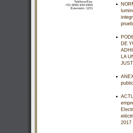
Teléfono/Fax:
NORMA
+52 (999) 930-0900
Extensión: 1151
lumin
integ
prueb
PODE
DE Y
ADHI
LA U
JUST
ANEXO
publi
ACTUA
empre
Elect
eléct
2017 