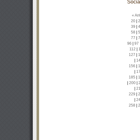
Socia
« Ant
20
|
39
|
58
|
77
|
96
|
97
112
|
127
|
|
1
156
|
|
1
185
|
|
200
|
|
2
229
|
|
2
258
|