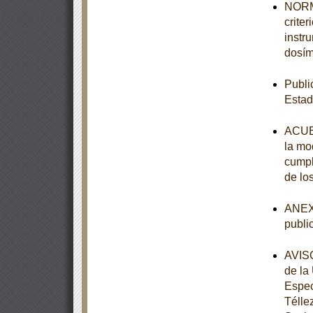
NORMA
crite
instr
dosím
Publi
Estad
ACUER
la mod
cumpl
de lo
ANEXO
publi
AVISO
de la
Espec
Télle