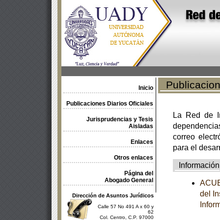
Publicacione
Inicio
Publicaciones Diarios Oficiales
La Red de In
Jurisprudencias y Tesis
dependencia
Aisladas
correo electr
Enlaces
para el desar
Otros enlaces
Información
Página del
Abogado General
ACUER
del I
Dirección de Asuntos Jurídicos
Infor
Calle 57 No 491 A x 60 y
62
Col. Centro, C.P. 97000