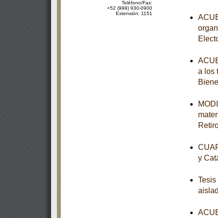
Teléfono/Fax:
+52 (999) 930-0900
Extensión: 1151
ACUER
organ
Elect
ACUER
a los
Biene
MODIF
mater
Retir
CUART
y Cat
Tesis
aisla
ACUER