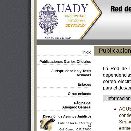
Publicacione
Inicio
Publicaciones Diarios Oficiales
La Red de In
Jurisprudencias y Tesis
dependencia
Aisladas
correo electr
Enlaces
para el desar
Otros enlaces
Información
Página del
Abogado General
ACUER
conti
Dirección de Asuntos Jurídicos
Segur
Calle 57 No 491 A x 60 y
62
enme
Col. Centro, C.P. 97000