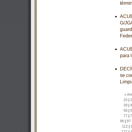
térmi
ACUER
G/JGA
guard
Feder
ACUER
para 
DECRE
se con
Limpi
« Ant
20
|
39
|
58
|
77
|
96
|
97
112
|
127
|