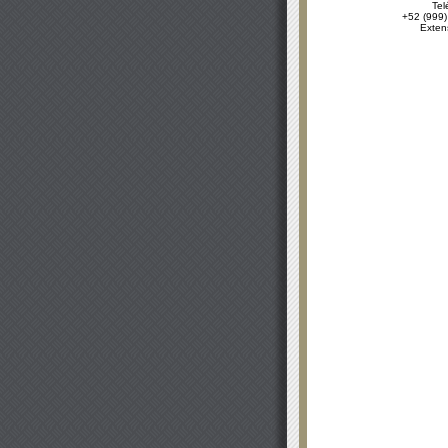
Tel
+52 (999)
Exten