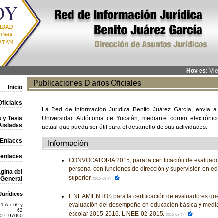
Hoy es:
Vie
Publicaciones Diarios Oficiales
Inicio
ficiales
La Red de Información Jurídica Benito Juárez García, envía a
 y Tesis
Universidad Autónoma de Yucatán, mediante correo electrónico,
Aisladas
actual que pueda ser útil para el desarrollo de sus actividades.
Enlaces
Información
 enlaces
CONVOCATORIA 2015, para la certificación de evaluad
personal con funciones de dirección y supervisión en e
gina del
superior.
General
2015-03-27
Jurídicos
LINEAMIENTOS para la certificación de evaluadores que 
evaluación del desempeño en educación básica y media s
1 A x 60 y
62
escolar 2015-2016. LINEE-02-2015.
2015-03-27
C.P. 97000