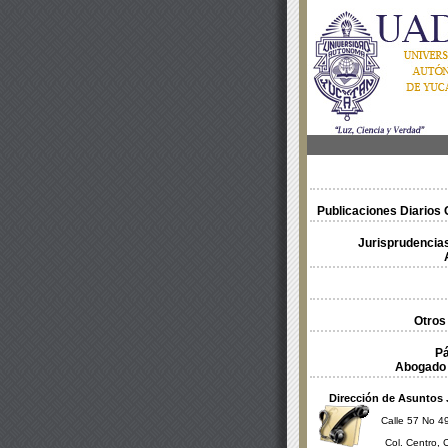
Publicaciones Diarios O
Jurisprudencias
Otros
Pá
Abogado 
Dirección de Asuntos 
Calle 57 No 49
Col. Centro, 