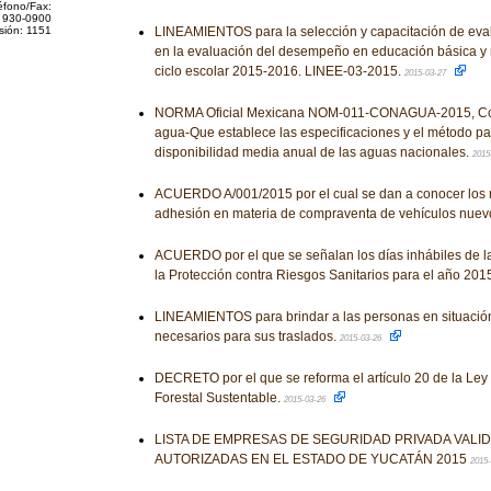
éfono/Fax:
 930-0900
sión: 1151
LINEAMIENTOS para la selección y capacitación de eval
en la evaluación del desempeño en educación básica y 
ciclo escolar 2015-2016. LINEE-03-2015.
2015-03-27
NORMA Oficial Mexicana NOM-011-CONAGUA-2015, Con
agua-Que establece las especificaciones y el método pa
disponibilidad media anual de las aguas nacionales.
2015
ACUERDO A/001/2015 por el cual se dan a conocer los 
adhesión en materia de compraventa de vehículos nuev
ACUERDO por el que se señalan los días inhábiles de l
la Protección contra Riesgos Sanitarios para el año 201
LINEAMIENTOS para brindar a las personas en situación
necesarios para sus traslados.
2015-03-26
DECRETO por el que se reforma el artículo 20 de la Ley
Forestal Sustentable.
2015-03-26
LISTA DE EMPRESAS DE SEGURIDAD PRIVADA VALI
AUTORIZADAS EN EL ESTADO DE YUCATÁN 2015
2015