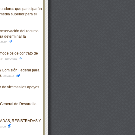
uadores que participarán
media superior para el
servación del recurso
ra determinar la
-03-27
modelos de contrato de
os.
2015-03-26
a Comisión Federal para
5.
2015-03-26
 de víctimas los apoyos
 General de Desarrollo
DADAS, REGISTRADAS Y
-03-25