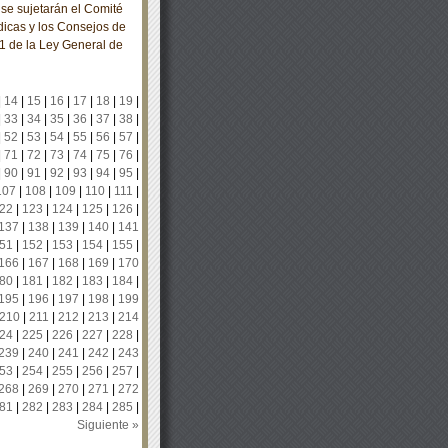
se sujetarán el Comité
icas y los Consejos de
81 de la Ley General de
|
14
|
15
|
16
|
17
|
18
|
19
|
|
33
|
34
|
35
|
36
|
37
|
38
|
|
52
|
53
|
54
|
55
|
56
|
57
|
|
71
|
72
|
73
|
74
|
75
|
76
|
|
90
|
91
|
92
|
93
|
94
|
95
|
107
|
108
|
109
|
110
|
111
|
22
|
123
|
124
|
125
|
126
|
137
|
138
|
139
|
140
|
141
51
|
152
|
153
|
154
|
155
|
166
|
167
|
168
|
169
|
170
80
|
181
|
182
|
183
|
184
|
195
|
196
|
197
|
198
|
199
210
|
211
|
212
|
213
|
214
24
|
225
|
226
|
227
|
228
|
239
|
240
|
241
|
242
|
243
53
|
254
|
255
|
256
|
257
|
268
|
269
|
270
|
271
|
272
81
|
282
|
283
|
284
|
285
|
Siguiente »