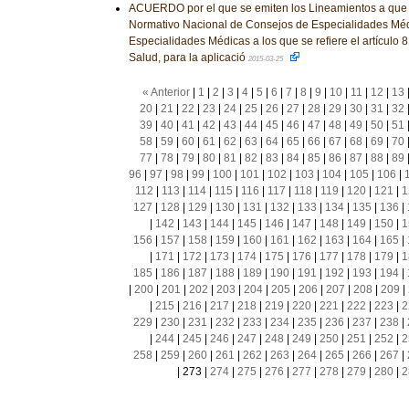
ACUERDO por el que se emiten los Lineamientos a que 
Normativo Nacional de Consejos de Especialidades Méd
Especialidades Médicas a los que se refiere el artículo 
Salud, para la aplicació
2015-03-25
« Anterior
|
1
|
2
|
3
|
4
|
5
|
6
|
7
|
8
|
9
|
10
|
11
|
12
|
13
20
|
21
|
22
|
23
|
24
|
25
|
26
|
27
|
28
|
29
|
30
|
31
|
32
39
|
40
|
41
|
42
|
43
|
44
|
45
|
46
|
47
|
48
|
49
|
50
|
51
58
|
59
|
60
|
61
|
62
|
63
|
64
|
65
|
66
|
67
|
68
|
69
|
70
77
|
78
|
79
|
80
|
81
|
82
|
83
|
84
|
85
|
86
|
87
|
88
|
89
96
|
97
|
98
|
99
|
100
|
101
|
102
|
103
|
104
|
105
|
106
|
112
|
113
|
114
|
115
|
116
|
117
|
118
|
119
|
120
|
121
|
1
127
|
128
|
129
|
130
|
131
|
132
|
133
|
134
|
135
|
136
|
|
142
|
143
|
144
|
145
|
146
|
147
|
148
|
149
|
150
|
1
156
|
157
|
158
|
159
|
160
|
161
|
162
|
163
|
164
|
165
|
|
171
|
172
|
173
|
174
|
175
|
176
|
177
|
178
|
179
|
1
185
|
186
|
187
|
188
|
189
|
190
|
191
|
192
|
193
|
194
|
|
200
|
201
|
202
|
203
|
204
|
205
|
206
|
207
|
208
|
209
|
|
215
|
216
|
217
|
218
|
219
|
220
|
221
|
222
|
223
|
2
229
|
230
|
231
|
232
|
233
|
234
|
235
|
236
|
237
|
238
|
|
244
|
245
|
246
|
247
|
248
|
249
|
250
|
251
|
252
|
2
258
|
259
|
260
|
261
|
262
|
263
|
264
|
265
|
266
|
267
|
|
273
|
274
|
275
|
276
|
277
|
278
|
279
|
280
|
2