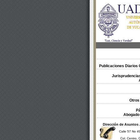
Publicaciones Diarios O
Jurisprudencias
Otros
Pá
Abogado 
Dirección de Asuntos 
Calle 57 No 49
Col. Centro, 