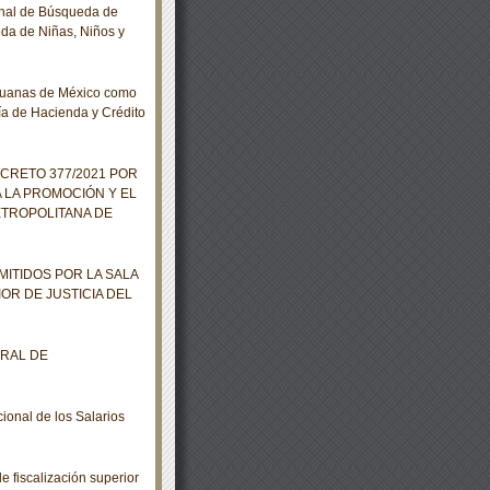
nal de Búsqueda de
da de Niñas, Niños y
duanas de México como
ía de Hacienda y Crédito
ECRETO 377/2021 POR
 LA PROMOCIÓN Y EL
ETROPOLITANA DE
ITIDOS POR LA SALA
IOR DE JUSTICIA DEL
ERAL DE
onal de los Salarios
 fiscalización superior