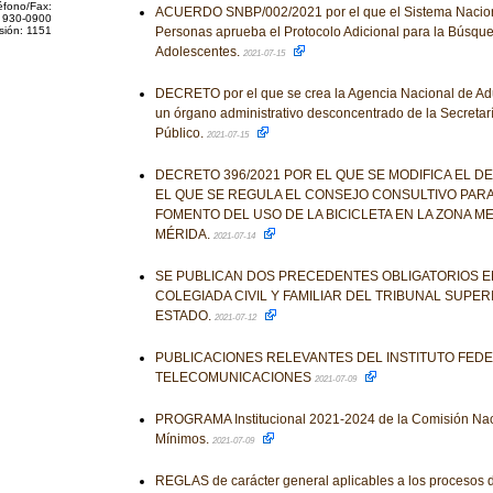
éfono/Fax:
ACUERDO SNBP/002/2021 por el que el Sistema Nacio
 930-0900
sión: 1151
Personas aprueba el Protocolo Adicional para la Búsque
Adolescentes.
2021-07-15
DECRETO por el que se crea la Agencia Nacional de A
un órgano administrativo desconcentrado de la Secretar
Público.
2021-07-15
DECRETO 396/2021 POR EL QUE SE MODIFICA EL D
EL QUE SE REGULA EL CONSEJO CONSULTIVO PARA
FOMENTO DEL USO DE LA BICICLETA EN LA ZONA M
MÉRIDA.
2021-07-14
SE PUBLICAN DOS PRECEDENTES OBLIGATORIOS EM
COLEGIADA CIVIL Y FAMILIAR DEL TRIBUNAL SUPER
ESTADO.
2021-07-12
PUBLICACIONES RELEVANTES DEL INSTITUTO FED
TELECOMUNICACIONES
2021-07-09
PROGRAMA Institucional 2021-2024 de la Comisión Naci
Mínimos.
2021-07-09
REGLAS de carácter general aplicables a los procesos de