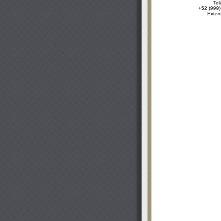
Tel
+52 (999)
Exten