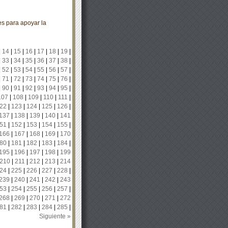
es para apoyar la
|
14
|
15
|
16
|
17
|
18
|
19
|
|
33
|
34
|
35
|
36
|
37
|
38
|
|
52
|
53
|
54
|
55
|
56
|
57
|
|
71
|
72
|
73
|
74
|
75
|
76
|
|
90
|
91
|
92
|
93
|
94
|
95
|
107
|
108
|
109
|
110
|
111
|
22
|
123
|
124
|
125
|
126
|
137
|
138
|
139
|
140
|
141
51
|
152
|
153
|
154
|
155
|
166
|
167
|
168
|
169
|
170
80
|
181
|
182
|
183
|
184
|
195
|
196
|
197
|
198
|
199
210
|
211
|
212
|
213
|
214
24
|
225
|
226
|
227
|
228
|
239
|
240
|
241
|
242
|
243
53
|
254
|
255
|
256
|
257
|
268
|
269
|
270
|
271
|
272
81
|
282
|
283
|
284
|
285
|
Siguiente »