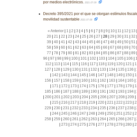
por medios electrónicos.
2021-07-09
Decreto 395/2021 por el que se otorgan estímulos fiscal
movilidad sustentable
2021-07-08
« Anterior
|
1
|
2
|
3
|
4
|
5
|
6
|
7
|
8
|
9
|
10
|
11
|
12
|
13
20
|
21
|
22
|
23
|
24
|
25
|
26
|
27
|
28
|
29
|
30
|
31
|
32
39
|
40
|
41
|
42
|
43
|
44
|
45
|
46
|
47
|
48
|
49
|
50
|
51
58
|
59
|
60
|
61
|
62
|
63
|
64
|
65
|
66
|
67
|
68
|
69
|
70
77
|
78
|
79
|
80
|
81
|
82
|
83
|
84
|
85
|
86
|
87
|
88
|
89
96
|
97
|
98
|
99
|
100
|
101
|
102
|
103
|
104
|
105
|
106
|
112
|
113
|
114
|
115
|
116
|
117
|
118
|
119
|
120
|
121
|
1
127
|
128
|
129
|
130
|
131
|
132
|
133
|
134
|
135
|
136
|
|
142
|
143
|
144
|
145
|
146
|
147
|
148
|
149
|
150
|
1
156
|
157
|
158
|
159
|
160
|
161
|
162
|
163
|
164
|
165
|
|
171
|
172
|
173
|
174
|
175
|
176
|
177
|
178
|
179
|
1
185
|
186
|
187
|
188
|
189
|
190
|
191
|
192
|
193
|
194
|
|
200
|
201
|
202
|
203
|
204
|
205
|
206
|
207
|
208
|
209
|
|
215
|
216
|
217
|
218
|
219
|
220
|
221
|
222
|
223
|
2
229
|
230
|
231
|
232
|
233
|
234
|
235
|
236
|
237
|
238
|
|
244
|
245
|
246
|
247
|
248
|
249
|
250
|
251
|
252
|
2
258
|
259
|
260
|
261
|
262
|
263
|
264
|
265
|
266
|
267
|
|
273
|
274
|
275
|
276
|
277
|
278
|
279
|
280
|
2