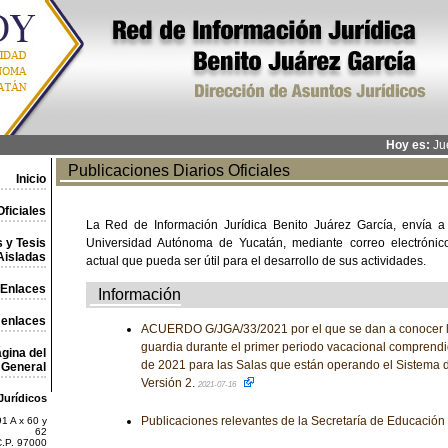
Hoy es:
Jue
Publicaciones Diarios Oficiales
Inicio
ficiales
La Red de Información Jurídica Benito Juárez García, envía a
 y Tesis
Universidad Autónoma de Yucatán, mediante correo electrónico,
Aisladas
actual que pueda ser útil para el desarrollo de sus actividades.
Enlaces
Información
 enlaces
ACUERDO G/JGA/33/2021 por el que se dan a conocer l
guardia durante el primer periodo vacacional comprendid
gina del
de 2021 para las Salas que están operando el Sistema d
General
Versión 2.
2021-07-16
Jurídicos
Publicaciones relevantes de la Secretaría de Educación
1 A x 60 y
62
C.P. 97000