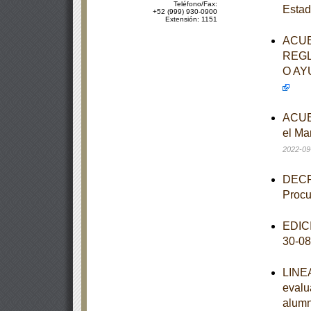
Teléfono/Fax:
Estad
+52 (999) 930-0900
Extensión: 1151
ACUE
REGL
O AY
ACUER
el Ma
2022-09
DECRE
Procu
EDICI
30-0
LINEA
evalu
alumn