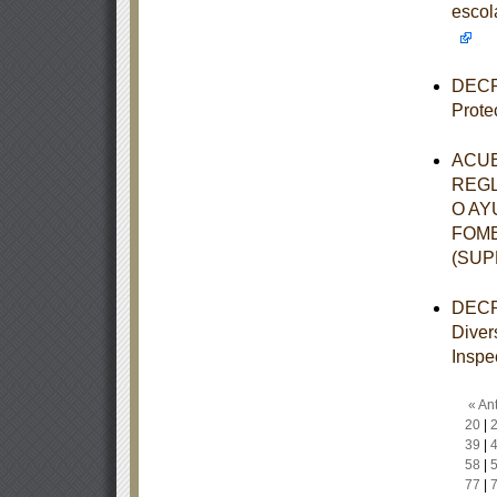
esco
DECRE
Prote
ACUE
REGL
O AY
FOME
(SU
DECRE
Diver
Inspe
« Ant
20
|
39
|
58
|
77
|