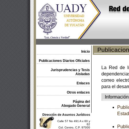
Publicacione
Inicio
Publicaciones Diarios Oficiales
La Red de In
Jurisprudencias y Tesis
dependencia
Aisladas
correo electr
Enlaces
para el desar
Otros enlaces
Información
Página del
Abogado General
Publi
Estad
Dirección de Asuntos Jurídicos
Calle 57 No 491 A x 60 y
62
Publi
Col. Centro, C.P. 97000