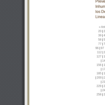
Preve
Inhum
los D
Linea
« Ant
20
|
39
|
58
|
77
|
96
|
97
112
|
127
|
|
1
156
|
|
1
185
|
|
200
|
|
2
229
|
|
2
258
|