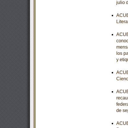
julio
ACUER
Liter
ACUER
conoc
mensa
los p
y eti
ACUER
Cienc
ACUER
recau
feder
de se
ACUER