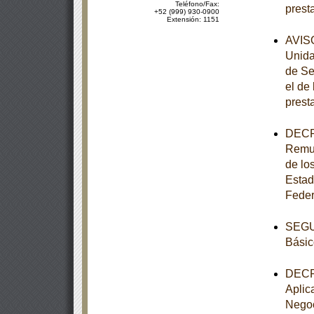
Teléfono/Fax:
prest
+52 (999) 930-0900
Extensión: 1151
AVISO
Unida
de Se
el de
prest
DECRE
Remun
de los
Estad
Feder
SEGUN
Básic
DECRE
Aplic
Negoc