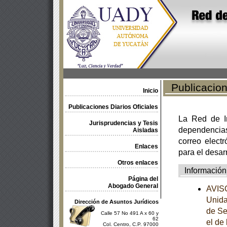
Publicacione
Inicio
Publicaciones Diarios Oficiales
La Red de In
Jurisprudencias y Tesis
dependencia
Aisladas
correo electr
Enlaces
para el desar
Otros enlaces
Información
Página del
Abogado General
AVISO
Unida
Dirección de Asuntos Jurídicos
de Se
Calle 57 No 491 A x 60 y
62
el de
Col. Centro, C.P. 97000