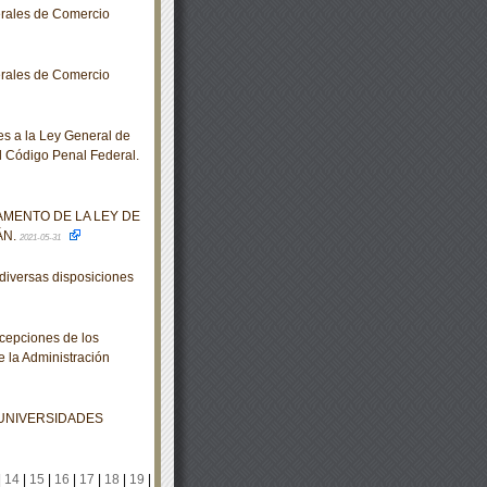
rales de Comercio
rales de Comercio
s a la Ley General de
l Código Penal Federal.
AMENTO DE LA LEY DE
ÁN.
2021-05-31
diversas disposiciones
cepciones de los
 la Administración
 UNIVERSIDADES
|
14
|
15
|
16
|
17
|
18
|
19
|