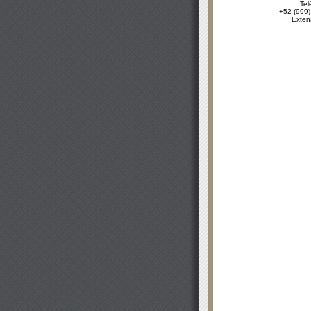
Tel
+52 (999)
Exten