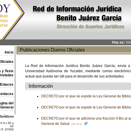
Hoy es:
Vie
Publicaciones Diarios Oficiales
Inicio
ficiales
La Red de Información Jurídica Benito Juárez García, envía a
 y Tesis
Universidad Autónoma de Yucatán, mediante correo electrónico,
Aisladas
actual que pueda ser útil para el desarrollo de sus actividades.
Enlaces
Información
 enlaces
DECRETO por el que se expide la Ley General de Biblio
gina del
General
DECRETO por el que se expide la Ley General de Biblio
Jurídicos
DECRETO por el que se adiciona una fracción II Bis al ar
1 A x 60 y
General de Salud.
2021-06-01
62
C.P. 97000