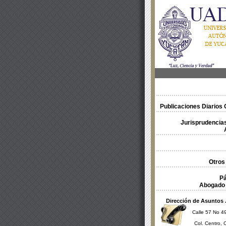
Publicaciones Diarios O
Jurisprudencias
Otros
Pá
Abogado 
Dirección de Asuntos 
Calle 57 No 49
Col. Centro, 