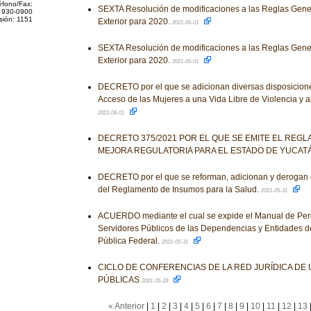
éfono/Fax:
SEXTA Resolución de modificaciones a las Reglas Gene
 930-0900
sión: 1151
Exterior para 2020.
2021-06-01
SEXTA Resolución de modificaciones a las Reglas Gene
Exterior para 2020.
2021-06-01
DECRETO por el que se adicionan diversas disposicione
Acceso de las Mujeres a una Vida Libre de Violencia y a
2021-06-01
DECRETO 375/2021 POR EL QUE SE EMITE EL REGL
MEJORA REGULATORIA PARA EL ESTADO DE YUCAT
DECRETO por el que se reforman, adicionan y derogan 
del Reglamento de Insumos para la Salud.
2021-05-31
ACUERDO mediante el cual se expide el Manual de Per
Servidores Públicos de las Dependencias y Entidades de
Pública Federal.
2021-05-31
CICLO DE CONFERENCIAS DE LA RED JURÍDICA DE
PÚBLICAS
2021-05-28
« Anterior
|
1
|
2
|
3
|
4
|
5
|
6
|
7
|
8
|
9
|
10
|
11
|
12
|
13