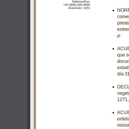
Teléfono/Fax:
+52 (999) 930-0900
Extensión: 1151
NORMA
comer
prest
entre
ACUER
que se
docum
estad
día 3
DECLA
veget
1271,
ACUER
entid
minist