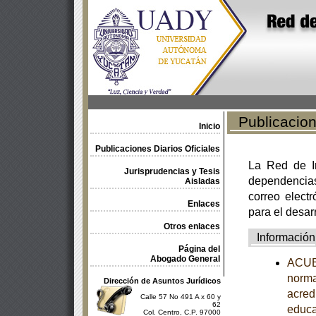
Publicacione
Inicio
Publicaciones Diarios Oficiales
La Red de In
Jurisprudencias y Tesis
dependencia
Aisladas
correo electr
Enlaces
para el desar
Otros enlaces
Información
Página del
Abogado General
ACUER
norma
Dirección de Asuntos Jurídicos
acredi
Calle 57 No 491 A x 60 y
62
educa
Col. Centro, C.P. 97000