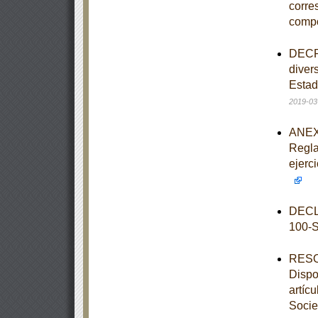
corre
comp
DECRE
diver
Estad
2019-03
ANEXO
Regla
ejerc
DECL
100-
RESOL
Dispo
artíc
Socie