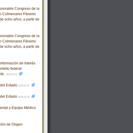
norable Congreso de la
lio Colmenares Páramo
de ocho años, a partir de
norable Congreso de la
lio Colmenares Páramo
de ocho años, a partir de
nformación de Interés
ámbito federal
ete.
2018-03-21
o del Estado
2018-03-21
o del Estado
2018-03-16
ental y Equipo Médico
ión de Origen