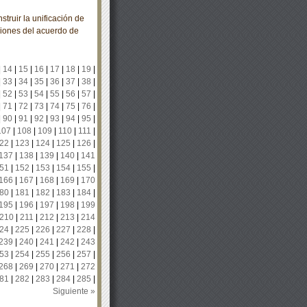
ruir la unificación de
ciones del acuerdo de
|
14
|
15
|
16
|
17
|
18
|
19
|
|
33
|
34
|
35
|
36
|
37
|
38
|
|
52
|
53
|
54
|
55
|
56
|
57
|
|
71
|
72
|
73
|
74
|
75
|
76
|
|
90
|
91
|
92
|
93
|
94
|
95
|
107
|
108
|
109
|
110
|
111
|
22
|
123
|
124
|
125
|
126
|
137
|
138
|
139
|
140
|
141
51
|
152
|
153
|
154
|
155
|
166
|
167
|
168
|
169
|
170
80
|
181
|
182
|
183
|
184
|
195
|
196
|
197
|
198
|
199
210
|
211
|
212
|
213
|
214
24
|
225
|
226
|
227
|
228
|
239
|
240
|
241
|
242
|
243
53
|
254
|
255
|
256
|
257
|
268
|
269
|
270
|
271
|
272
81
|
282
|
283
|
284
|
285
|
Siguiente »