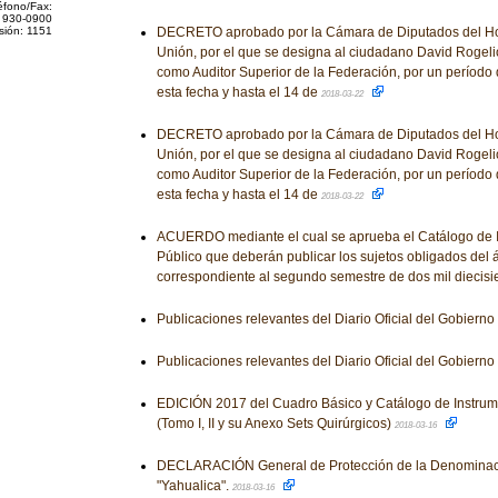
éfono/Fax:
 930-0900
sión: 1151
DECRETO aprobado por la Cámara de Diputados del Ho
Unión, por el que se designa al ciudadano David Roge
como Auditor Superior de la Federación, por un período 
esta fecha y hasta el 14 de
2018-03-22
DECRETO aprobado por la Cámara de Diputados del Ho
Unión, por el que se designa al ciudadano David Roge
como Auditor Superior de la Federación, por un período 
esta fecha y hasta el 14 de
2018-03-22
ACUERDO mediante el cual se aprueba el Catálogo de I
Público que deberán publicar los sujetos obligados del 
correspondiente al segundo semestre de dos mil diecisi
Publicaciones relevantes del Diario Oficial del Gobiern
Publicaciones relevantes del Diario Oficial del Gobiern
EDICIÓN 2017 del Cuadro Básico y Catálogo de Instrum
(Tomo I, II y su Anexo Sets Quirúrgicos)
2018-03-16
DECLARACIÓN General de Protección de la Denominac
"Yahualica".
2018-03-16