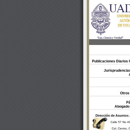
Publicaciones Diarios O
Jurisprudencias
Otros
Pá
Abogado 
Dirección de Asuntos 
Calle 57 No 49
Col. Centro, 