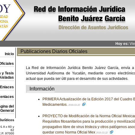
Hoy es:
Vie
Publicaciones Diarios Oficiales
Inicio
ficiales
La Red de Información Jurídica Benito Juárez García, envía a
 y Tesis
Universidad Autónoma de Yucatán, mediante correo electrónico,
Aisladas
actual que pueda ser útil para el desarrollo de sus actividades.
Enlaces
Información
 enlaces
PRIMERA Actualización de la Edición 2017 del Cuadro B
Medicamentos.
2018-03-22
gina del
General
PROYECTO de Modificación de la Norma Oficial Mexic
Jurídicos
Requisitos fitosanitarios para la producción y movilizaci
propagativo libre de virus tristeza y otros patógenos asoc
1 A x 60 y
62
quedar como Norma Oficial Mex
2018-03-22
C.P. 97000