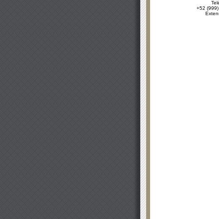
Tel
+52 (999)
Exten