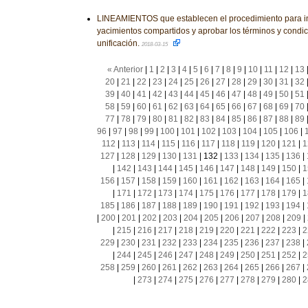
LINEAMIENTOS que establecen el procedimiento para inst
yacimientos compartidos y aprobar los términos y condi
unificación.
2018-03-15
« Anterior
|
1
|
2
|
3
|
4
|
5
|
6
|
7
|
8
|
9
|
10
|
11
|
12
|
13
20
|
21
|
22
|
23
|
24
|
25
|
26
|
27
|
28
|
29
|
30
|
31
|
32
39
|
40
|
41
|
42
|
43
|
44
|
45
|
46
|
47
|
48
|
49
|
50
|
51
58
|
59
|
60
|
61
|
62
|
63
|
64
|
65
|
66
|
67
|
68
|
69
|
70
77
|
78
|
79
|
80
|
81
|
82
|
83
|
84
|
85
|
86
|
87
|
88
|
89
96
|
97
|
98
|
99
|
100
|
101
|
102
|
103
|
104
|
105
|
106
|
112
|
113
|
114
|
115
|
116
|
117
|
118
|
119
|
120
|
121
|
1
127
|
128
|
129
|
130
|
131
|
132
|
133
|
134
|
135
|
136
|
|
142
|
143
|
144
|
145
|
146
|
147
|
148
|
149
|
150
|
1
156
|
157
|
158
|
159
|
160
|
161
|
162
|
163
|
164
|
165
|
|
171
|
172
|
173
|
174
|
175
|
176
|
177
|
178
|
179
|
1
185
|
186
|
187
|
188
|
189
|
190
|
191
|
192
|
193
|
194
|
|
200
|
201
|
202
|
203
|
204
|
205
|
206
|
207
|
208
|
209
|
|
215
|
216
|
217
|
218
|
219
|
220
|
221
|
222
|
223
|
2
229
|
230
|
231
|
232
|
233
|
234
|
235
|
236
|
237
|
238
|
|
244
|
245
|
246
|
247
|
248
|
249
|
250
|
251
|
252
|
2
258
|
259
|
260
|
261
|
262
|
263
|
264
|
265
|
266
|
267
|
|
273
|
274
|
275
|
276
|
277
|
278
|
279
|
280
|
2