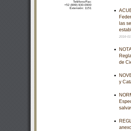
Teléfono/Fax:
+52 (999) 930-0900
Extensión: 1151
ACUER
Feder
las s
estab
2016-01
NOTA 
Regla
de Ci
NOVEN
y Cat
NORM
Espec
salva
REGLA
anexo