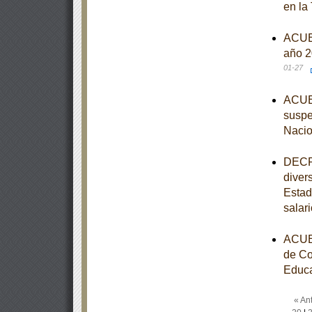
en la
ACUER
año 2
01-27
ACUER
suspe
Nacio
DECRE
diver
Estad
salar
ACUER
de Co
Educa
« Ant