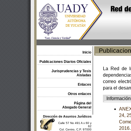
Publicacione
Inicio
Publicaciones Diarios Oficiales
La Red de In
Jurisprudencias y Tesis
dependencia
Aisladas
correo electr
Enlaces
para el desar
Otros enlaces
Información
Página del
Abogado General
ANEXOS
24, 2
Dirección de Asuntos Jurídicos
Comer
Calle 57 No 491 A x 60 y
62
2016
Col. Centro, C.P. 97000