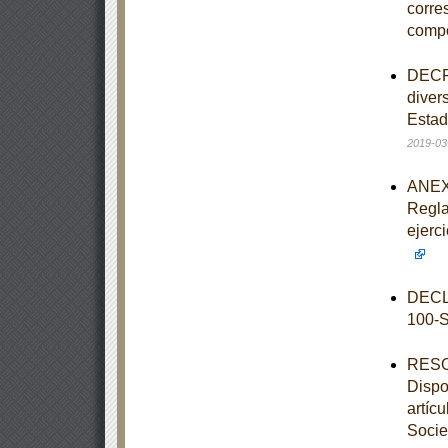
corre
comp
DECRE
diver
Estad
2019-03
ANEXO
Regla
ejerc
DECL
100-
RESOL
Dispo
artíc
Socie