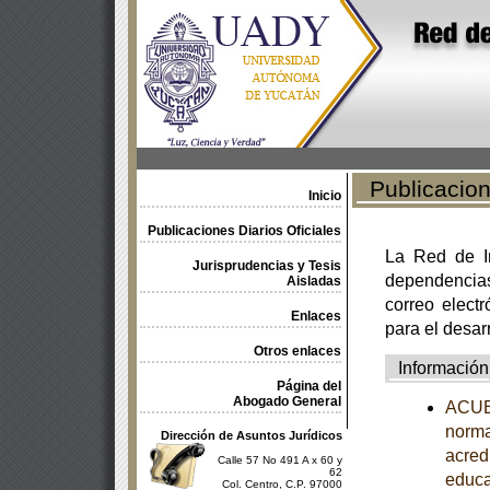
Publicacione
Inicio
Publicaciones Diarios Oficiales
La Red de In
Jurisprudencias y Tesis
dependencia
Aisladas
correo electr
Enlaces
para el desar
Otros enlaces
Información
Página del
Abogado General
ACUER
norma
Dirección de Asuntos Jurídicos
acredi
Calle 57 No 491 A x 60 y
62
educa
Col. Centro, C.P. 97000