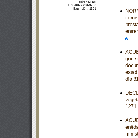
Teléfono/Fax:
+52 (999) 930-0900
Extensión: 1151
NORMA
comer
prest
entre
ACUER
que se
docum
estad
día 3
DECLA
veget
1271,
ACUER
entid
minist