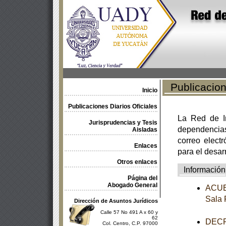
Publicacione
Inicio
Publicaciones Diarios Oficiales
La Red de In
Jurisprudencias y Tesis
dependencia
Aisladas
correo electr
Enlaces
para el desar
Otros enlaces
Información
Página del
Abogado General
ACUER
Sala 
Dirección de Asuntos Jurídicos
Calle 57 No 491 A x 60 y
62
DECRE
Col. Centro, C.P. 97000