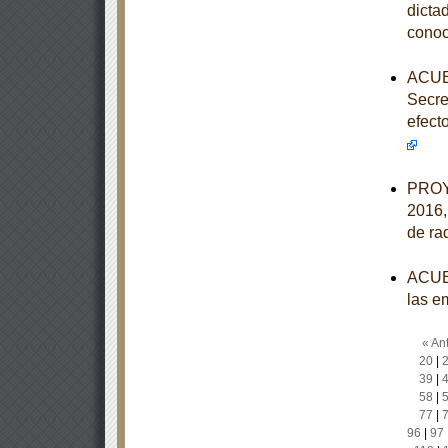
dicta
conoc
ACUER
Secre
efect
PROY
2016,
de ra
ACUER
las e
« Ant
20
|
39
|
58
|
77
|
96
|
97