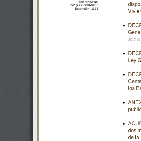
Teléfono/Fax:
dispo
+52 (999) 930-0900
Extensión: 1151
Vivie
DECRE
Gener
2017-01
DECRE
Ley G
DECRE
Cente
los E
ANEXO
publi
ACUER
dos m
de la