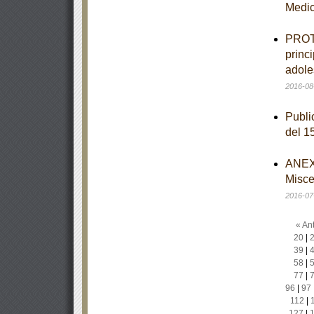
Medi
PROTO
princ
adole
2016-08
Publi
del 1
ANEXO
Misce
2016-07
« Ant
20
|
39
|
58
|
77
|
96
|
97
112
|
127
|