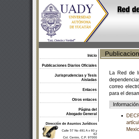
Publicacione
Inicio
Publicaciones Diarios Oficiales
La Red de In
Jurisprudencias y Tesis
dependencia
Aisladas
correo electr
Enlaces
para el desar
Otros enlaces
Información
Página del
Abogado General
DECRE
artíc
Dirección de Asuntos Jurídicos
Mexi
Calle 57 No 491 A x 60 y
62
Col. Centro, C.P. 97000