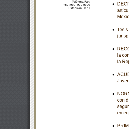
Teléfono/Fax:
DECRE
+52 (999) 930-0900
Extensión: 1151
artíc
Mexi
Tesis
juris
RECO
la co
la Re
ACUER
Juven
NORM
con d
segur
emerg
PRIME