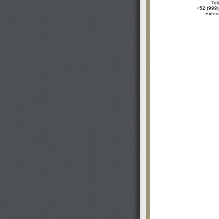
Tel
+52 (999)
Exten