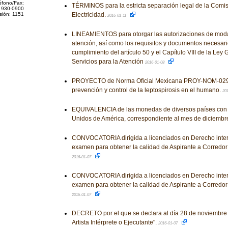
éfono/Fax:
TÉRMINOS para la estricta separación legal de la Comis
 930-0900
sión: 1151
Electricidad.
2016-01-11
LINEAMIENTOS para otorgar las autorizaciones de mod
atención, así como los requisitos y documentos necesario
cumplimiento del artículo 50 y el Capítulo VIII de la Ley
Servicios para la Atención
2016-01-08
PROYECTO de Norma Oficial Mexicana PROY-NOM-029-
prevención y control de la leptospirosis en el humano.
20
EQUIVALENCIA de las monedas de diversos países con e
Unidos de América, correspondiente al mes de diciembr
CONVOCATORIA dirigida a licenciados en Derecho inte
examen para obtener la calidad de Aspirante a Corredor
2016-01-07
CONVOCATORIA dirigida a licenciados en Derecho inte
examen para obtener la calidad de Aspirante a Corredor
2016-01-07
DECRETO por el que se declara al día 28 de noviembre
Artista Intérprete o Ejecutante".
2016-01-07