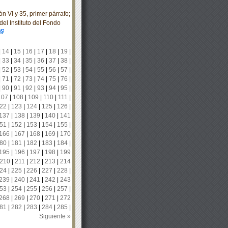
n VI y 35, primer párrafo;
del Instituto del Fondo
|
14
|
15
|
16
|
17
|
18
|
19
|
|
33
|
34
|
35
|
36
|
37
|
38
|
|
52
|
53
|
54
|
55
|
56
|
57
|
|
71
|
72
|
73
|
74
|
75
|
76
|
|
90
|
91
|
92
|
93
|
94
|
95
|
107
|
108
|
109
|
110
|
111
|
22
|
123
|
124
|
125
|
126
|
137
|
138
|
139
|
140
|
141
51
|
152
|
153
|
154
|
155
|
166
|
167
|
168
|
169
|
170
80
|
181
|
182
|
183
|
184
|
195
|
196
|
197
|
198
|
199
210
|
211
|
212
|
213
|
214
24
|
225
|
226
|
227
|
228
|
239
|
240
|
241
|
242
|
243
53
|
254
|
255
|
256
|
257
|
268
|
269
|
270
|
271
|
272
81
|
282
|
283
|
284
|
285
|
Siguiente »