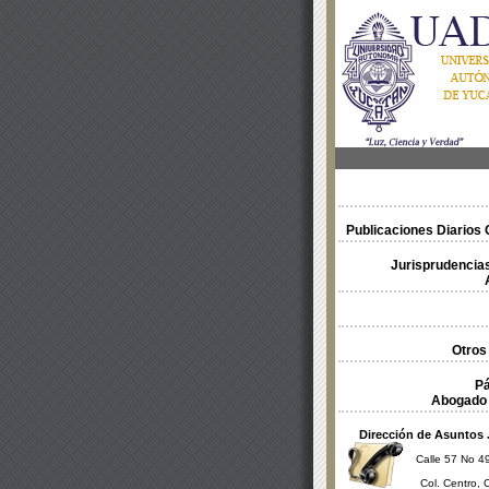
Publicaciones Diarios O
Jurisprudencias
Otros
Pá
Abogado 
Dirección de Asuntos 
Calle 57 No 49
Col. Centro, 