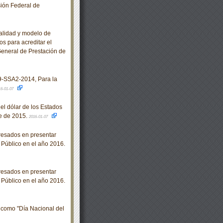
ión Federal de
alidad y modelo de
s para acreditar el
 General de Prestación de
SSA2-2014, Para la
16-01-07
l dólar de los Estados
e de 2015.
2016-01-07
resados en presentar
 Público en el año 2016.
resados en presentar
 Público en el año 2016.
 como "Día Nacional del