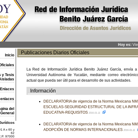
Hoy es:
Vie
Publicaciones Diarios Oficiales
Inicio
ficiales
La Red de Información Jurídica Benito Juárez García, envía a
 y Tesis
Universidad Autónoma de Yucatán, mediante correo electrónico,
Aisladas
actual que pueda ser útil para el desarrollo de sus actividades.
Enlaces
Información
 enlaces
DECLARATORIA de vigencia de la Norma Mexicana NM
ESCUELAS-SEGURIDAD ESTRUCTURAL DE LA INFR
gina del
EDUCATIVA-REQUISITOS
General
2016-01-11
Jurídicos
DECLARATORIA de vigencia de la Norma Mexicana NMX
ADOPCIÓN DE NORMAS INTERNACIONALES
1 A x 60 y
2016-01-11
62
C.P. 97000