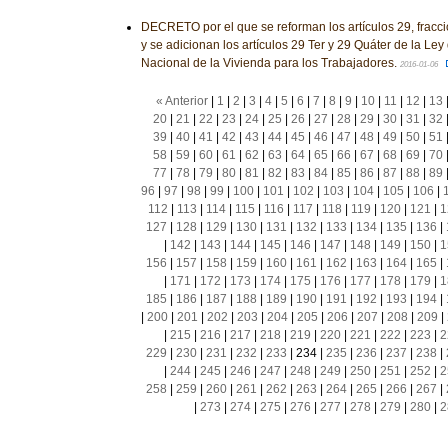
DECRETO por el que se reforman los artículos 29, fracció
y se adicionan los artículos 29 Ter y 29 Quáter de la Ley 
Nacional de la Vivienda para los Trabajadores.
2016-01-06
« Anterior
|
1
|
2
|
3
|
4
|
5
|
6
|
7
|
8
|
9
|
10
|
11
|
12
|
13
20
|
21
|
22
|
23
|
24
|
25
|
26
|
27
|
28
|
29
|
30
|
31
|
32
39
|
40
|
41
|
42
|
43
|
44
|
45
|
46
|
47
|
48
|
49
|
50
|
51
58
|
59
|
60
|
61
|
62
|
63
|
64
|
65
|
66
|
67
|
68
|
69
|
70
77
|
78
|
79
|
80
|
81
|
82
|
83
|
84
|
85
|
86
|
87
|
88
|
89
96
|
97
|
98
|
99
|
100
|
101
|
102
|
103
|
104
|
105
|
106
|
112
|
113
|
114
|
115
|
116
|
117
|
118
|
119
|
120
|
121
|
1
127
|
128
|
129
|
130
|
131
|
132
|
133
|
134
|
135
|
136
|
|
142
|
143
|
144
|
145
|
146
|
147
|
148
|
149
|
150
|
1
156
|
157
|
158
|
159
|
160
|
161
|
162
|
163
|
164
|
165
|
|
171
|
172
|
173
|
174
|
175
|
176
|
177
|
178
|
179
|
1
185
|
186
|
187
|
188
|
189
|
190
|
191
|
192
|
193
|
194
|
|
200
|
201
|
202
|
203
|
204
|
205
|
206
|
207
|
208
|
209
|
|
215
|
216
|
217
|
218
|
219
|
220
|
221
|
222
|
223
|
2
229
|
230
|
231
|
232
|
233
|
234
|
235
|
236
|
237
|
238
|
|
244
|
245
|
246
|
247
|
248
|
249
|
250
|
251
|
252
|
2
258
|
259
|
260
|
261
|
262
|
263
|
264
|
265
|
266
|
267
|
|
273
|
274
|
275
|
276
|
277
|
278
|
279
|
280
|
2