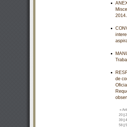
ANEXO
Misce
2014
CONVO
inter
aspir
MANUA
Traba
RESPU
de co
Ofic
Reque
obser
« Ant
20
|
39
|
58
|