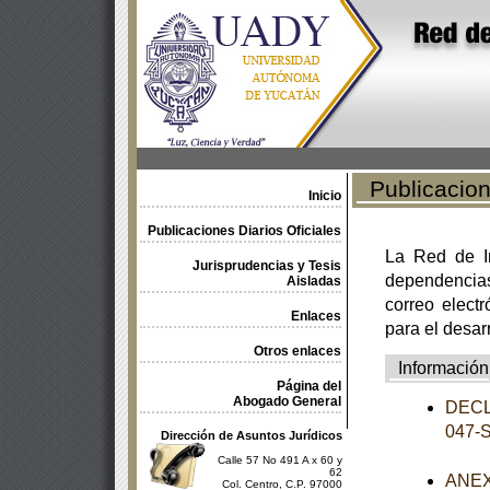
Publicacione
Inicio
Publicaciones Diarios Oficiales
La Red de In
Jurisprudencias y Tesis
dependencia
Aisladas
correo electr
Enlaces
para el desar
Otros enlaces
Información
Página del
Abogado General
DECL
047-
Dirección de Asuntos Jurídicos
Calle 57 No 491 A x 60 y
62
ANEXO
Col. Centro, C.P. 97000