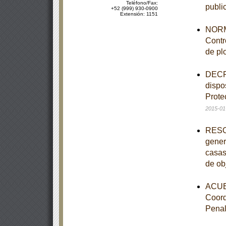
Teléfono/Fax:
publi
+52 (999) 930-0900
Extensión: 1151
NORM
Contr
de pl
DECRE
dispo
Prote
2015-01
RESOL
gener
casas
de ob
ACUER
Coord
Pena