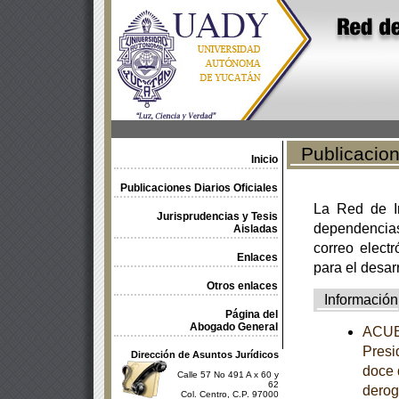
Publicacione
Inicio
Publicaciones Diarios Oficiales
La Red de In
Jurisprudencias y Tesis
dependencia
Aisladas
correo electr
Enlaces
para el desar
Otros enlaces
Información
Página del
Abogado General
ACUER
Presi
Dirección de Asuntos Jurídicos
doce 
Calle 57 No 491 A x 60 y
62
derog
Col. Centro, C.P. 97000