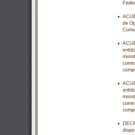
Feder
ACUER
de Op
Comun
ACUER
entid
minist
corre
comp
ACUER
entid
minist
corre
comp
DECRE
dispo