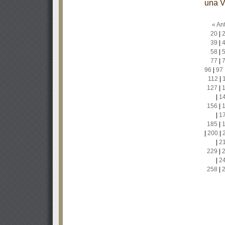
una V
« Ant
20
|
39
|
58
|
77
|
96
|
97
112
|
127
|
|
1
156
|
|
1
185
|
|
200
|
|
2
229
|
|
2
258
|