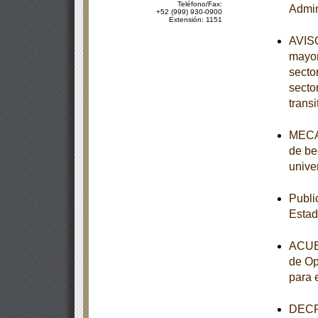
Teléfono/Fax:
Admin
+52 (999) 930-0900
Extensión: 1151
AVISO
mayor
secto
secto
transi
MECAN
de be
unive
Publi
Estad
ACUER
de Op
para e
DECRE