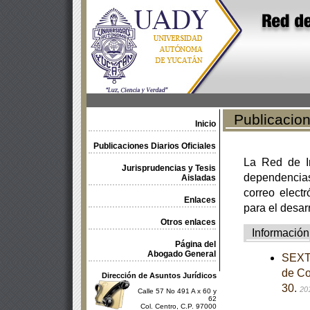
Publicacione
Inicio
Publicaciones Diarios Oficiales
La Red de In
Jurisprudencias y Tesis
dependencia
Aisladas
correo electr
Enlaces
para el desar
Otros enlaces
Información
Página del
Abogado General
SEXTA
de Co
Dirección de Asuntos Jurídicos
30.
20
Calle 57 No 491 A x 60 y
62
Col. Centro, C.P. 97000