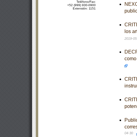
Teléfono/Fax:
NEXO 
+52 (999) 930-0900
Extensión: 1151
publi
CRITE
los a
2019-05
DECRE
como 
CRITE
instr
CRITE
poten
Publi
corre
04-30