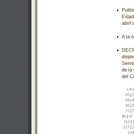
Publi
Estad
abril
A la 
DECRE
dispo
Servi
de la
del C
« Ant
20
|
39
|
58
|
77
|
96
|
97
112
|
127
|
|
1